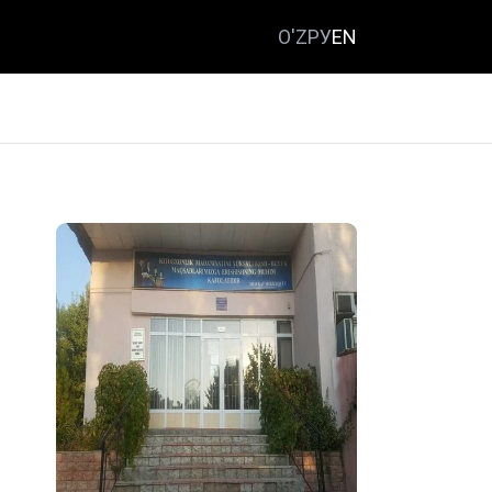
O'Z
РУ
EN