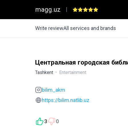
magg.uz
|
Write review
All services and brands
Центральная городская библи
Tashkent
·
Entertainment
bilim_akm
https://bilim.natlib.uz
3
0