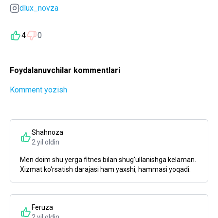
dlux_novza
4
0
Foydalanuvchilar kommentlari
Komment yozish
Shahnoza
2 yil oldin
Men doim shu yerga fitnes bilan shug'ullanishga kelaman.
Xizmat ko'rsatish darajasi ham yaxshi, hammasi yoqadi.
Feruza
2 yil oldin