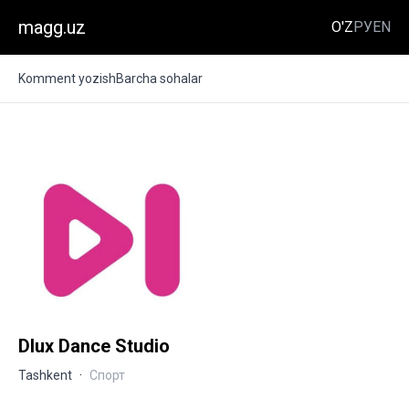
magg.uz
O'Z
РУ
EN
Komment yozish
Barcha sohalar
Dlux Dance Studio
Tashkent
·
Спорт