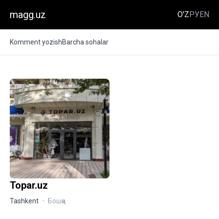
magg.uz
O'Z
РУ
EN
Komment yozish
Barcha sohalar
Topar.uz
Tashkent
·
Бошқа