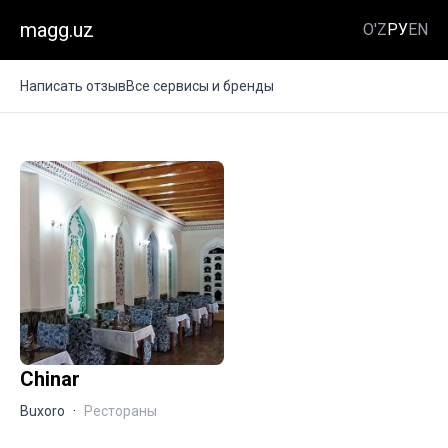
magg.uz
O'Z
РУ
EN
Написать отзыв
Все сервисы и бренды
Chinar
Buxoro
·
Рестораны