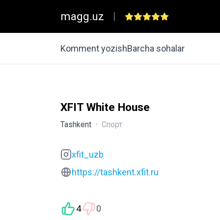
magg.uz
|
Komment yozish
Barcha sohalar
XFIT White House
Tashkent
·
Спорт
xfit_uzb
https://tashkent.xfit.ru
4
0