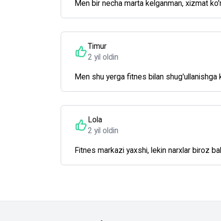
Men bir necha marta kelganman, xizmat ko'r
Timur
2 yil oldin
Men shu yerga fitnes bilan shug'ullanishga k
Lola
2 yil oldin
Fitnes markazi yaxshi, lekin narxlar biroz b