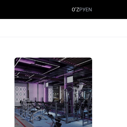
O'Z
РУ
EN