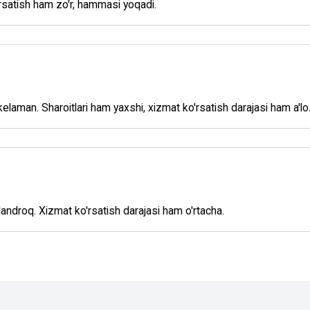
satish ham zo'r, hammasi yoqadi.
elaman. Sharoitlari ham yaxshi, xizmat ko'rsatish darajasi ham a'lo
alandroq. Xizmat ko'rsatish darajasi ham o'rtacha.