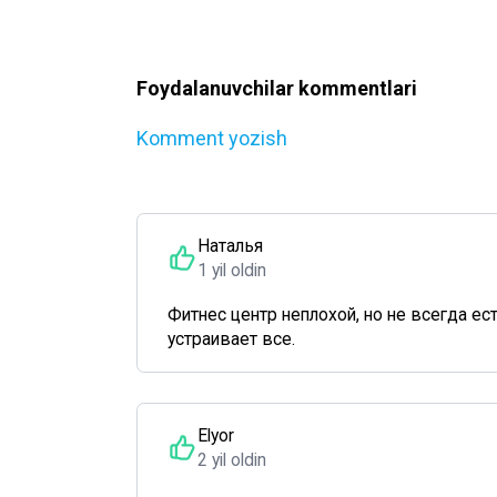
Foydalanuvchilar kommentlari
Komment yozish
Наталья
1 yil oldin
Фитнес центр неплохой, но не всегда е
устраивает все.
Elyor
2 yil oldin