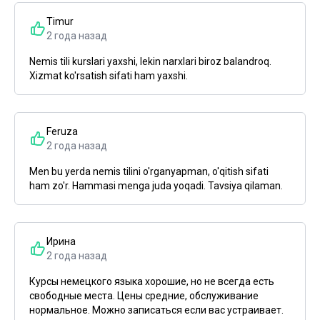
Timur
2 года назад
Nemis tili kurslari yaxshi, lekin narxlari biroz balandroq.
Xizmat ko'rsatish sifati ham yaxshi.
Feruza
2 года назад
Men bu yerda nemis tilini o'rganyapman, o'qitish sifati
ham zo'r. Hammasi menga juda yoqadi. Tavsiya qilaman.
Ирина
2 года назад
Курсы немецкого языка хорошие, но не всегда есть
свободные места. Цены средние, обслуживание
нормальное. Можно записаться если вас устраивает.