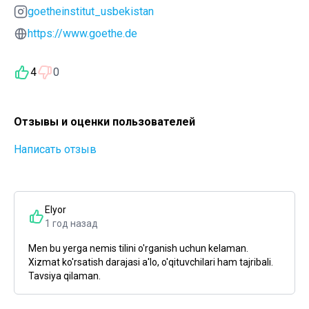
goetheinstitut_usbekistan
https://www.goethe.de
4
0
Отзывы и оценки пользователей
Написать отзыв
Elyor
1 год назад
Men bu yerga nemis tilini o'rganish uchun kelaman.
Xizmat ko'rsatish darajasi a'lo, o'qituvchilari ham tajribali.
Tavsiya qilaman.