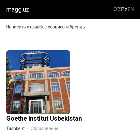
magg.uz
O'Z
РУ
EN
Написать отзыв
Все сервисы и бренды
Goethe Institut Usbekistan
Tashkent
·
Образование