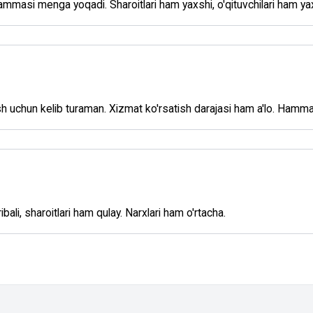
mmasi menga yoqadi. Sharoitlari ham yaxshi, o'qituvchilari ham ya
sh uchun kelib turaman. Xizmat ko'rsatish darajasi ham a'lo. Hamm
ribali, sharoitlari ham qulay. Narxlari ham o'rtacha.