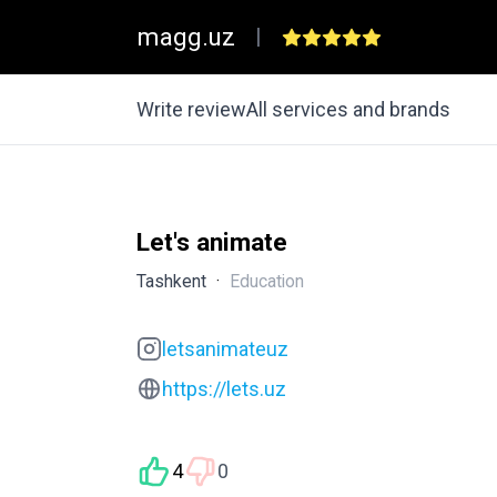
magg.uz
|
Write review
All services and brands
Let's animate
Tashkent
·
Education
letsanimateuz
https://lets.uz
4
0