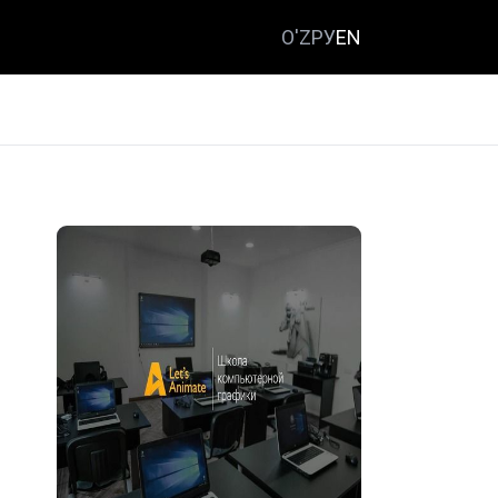
O'Z
РУ
EN