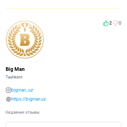
2
0
Big Man
Tashkent
bigman_uz
https://bigman.uz
Недавние отзывы: