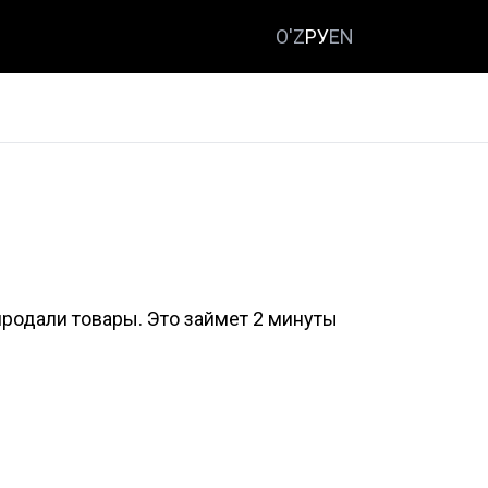
O'Z
РУ
EN
продали товары. Это займет 2 минуты