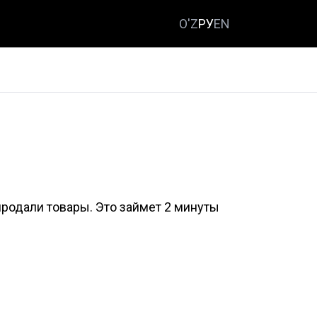
O'Z
РУ
EN
продали товары. Это займет 2 минуты