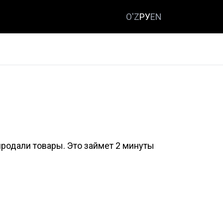
O'Z
РУ
EN
продали товары. Это займет 2 минуты