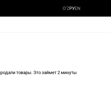
O'Z
РУ
EN
продали товары. Это займет 2 минуты