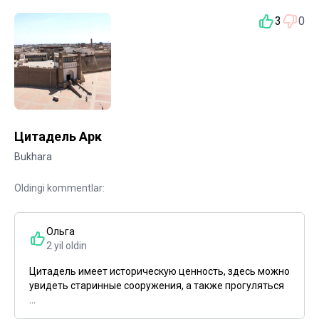
3
0
Цитадель Арк
Bukhara
Oldingi kommentlar:
Ольга
2 yil oldin
Цитадель имеет историческую ценность, здесь можно
увидеть старинные сооружения, а также прогуляться
...