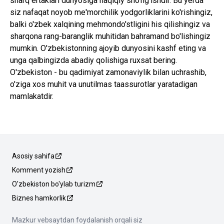
sharq ertaklari dunyosiga haqiqiy sho'ng'ishdir. Bu yerda
siz nafaqat noyob me'morchilik yodgorliklarini ko'rishingiz,
balki o'zbek xalqining mehmondo'stligini his qilishingiz va
sharqona rang-baranglik muhitidan bahramand bo'lishingiz
mumkin. O'zbekistonning ajoyib dunyosini kashf eting va
unga qalbingizda abadiy qolishiga ruxsat bering.
O'zbekiston - bu qadimiyat zamonaviylik bilan uchrashib,
o'ziga xos muhit va unutilmas taassurotlar yaratadigan
mamlakatdir.
Asosiy sahifa
Komment yozish
O'zbekiston bo'ylab turizm
Biznes hamkorlik
Mazkur vebsaytdan foydalanish orqali siz