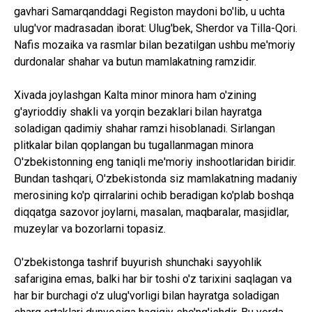
gavhari Samarqanddagi Registon maydoni bo'lib, u uchta
ulug'vor madrasadan iborat: Ulug'bek, Sherdor va Tilla-Qori.
Nafis mozaika va rasmlar bilan bezatilgan ushbu me'moriy
durdonalar shahar va butun mamlakatning ramzidir.
Xivada joylashgan Kalta minor minora ham o'zining
g'ayrioddiy shakli va yorqin bezaklari bilan hayratga
soladigan qadimiy shahar ramzi hisoblanadi. Sirlangan
plitkalar bilan qoplangan bu tugallanmagan minora
O'zbekistonning eng taniqli me'moriy inshootlaridan biridir.
Bundan tashqari, O'zbekistonda siz mamlakatning madaniy
merosining ko'p qirralarini ochib beradigan ko'plab boshqa
diqqatga sazovor joylarni, masalan, maqbaralar, masjidlar,
muzeylar va bozorlarni topasiz.
O'zbekistonga tashrif buyurish shunchaki sayyohlik
safarigina emas, balki har bir toshi o'z tarixini saqlagan va
har bir burchagi o'z ulug'vorligi bilan hayratga soladigan