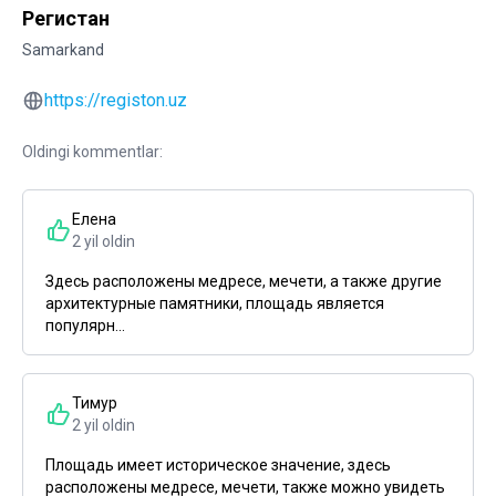
Регистан
Samarkand
https://registon.uz
Oldingi kommentlar:
Елена
2 yil oldin
Здесь расположены медресе, мечети, а также другие
архитектурные памятники, площадь является
популярн...
Тимур
2 yil oldin
Площадь имеет историческое значение, здесь
расположены медресе, мечети, также можно увидеть