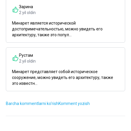
Зарина
2 yil oldin
Минарет является исторической
достопримечательностью, можно увидеть его
архитектуру, также это попул...
Рустам
2 yil oldin
Минарет представляет собой историческое
сооружение, можно увидеть его архитектуру, также
это известн...
Barcha kommentlarni ko'rish
Komment yozish