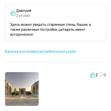
Дмитрий
2 yil oldin
Здесь можно увидеть старинные стены, башни, а
также различные постройки, цитадель имеет
историческое...
Barcha kommentlarni ko'rish
Komment yozish
2
0