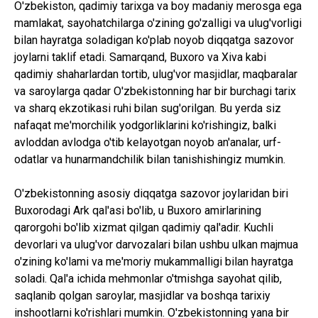
O'zbekiston, qadimiy tarixga va boy madaniy merosga ega
mamlakat, sayohatchilarga o'zining go'zalligi va ulug'vorligi
bilan hayratga soladigan ko'plab noyob diqqatga sazovor
joylarni taklif etadi. Samarqand, Buxoro va Xiva kabi
qadimiy shaharlardan tortib, ulug'vor masjidlar, maqbaralar
va saroylarga qadar O'zbekistonning har bir burchagi tarix
va sharq ekzotikasi ruhi bilan sug'orilgan. Bu yerda siz
nafaqat me'morchilik yodgorliklarini ko'rishingiz, balki
avloddan avlodga o'tib kelayotgan noyob an'analar, urf-
odatlar va hunarmandchilik bilan tanishishingiz mumkin.
O'zbekistonning asosiy diqqatga sazovor joylaridan biri
Buxorodagi Ark qal'asi bo'lib, u Buxoro amirlarining
qarorgohi bo'lib xizmat qilgan qadimiy qal'adir. Kuchli
devorlari va ulug'vor darvozalari bilan ushbu ulkan majmua
o'zining ko'lami va me'moriy mukammalligi bilan hayratga
soladi. Qal'a ichida mehmonlar o'tmishga sayohat qilib,
saqlanib qolgan saroylar, masjidlar va boshqa tarixiy
inshootlarni ko'rishlari mumkin. O'zbekistonning yana bir