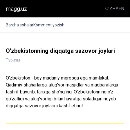
magg.uz
O'Z
РУ
EN
Barcha sohalar
Komment yozish
O'zbekistonning diqqatga sazovor joylari
Туризм
O'zbekiston - boy madaniy merosga ega mamlakat.
Qadimiy shaharlarga, ulug'vor masjidlar va maqbaralarga
tashrif buyurib, tarixga sho'ng'ing. O'zbekistonning o'z
go'zalligi va ulug'vorligi bilan hayratga soladigan noyob
diqqatga sazovor joylarini kashf eting!