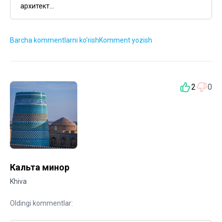
архитект...
Barcha kommentlarni ko'rish
Komment yozish
2
0
Кальта минор
Khiva
Oldingi kommentlar: