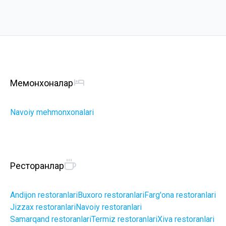
Меҳмонхоналар
Navoiy mehmonxonalari
Ресторанлар
Andijon restoranlari
Buxoro restoranlari
Farg'ona restoranlari
Jizzax restoranlari
Navoiy restoranlari
Samarqand restoranlari
Termiz restoranlari
Xiva restoranlari