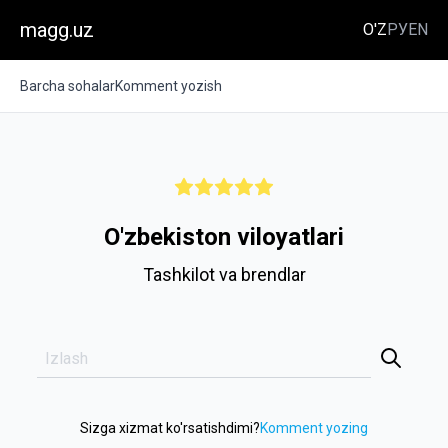
magg.uz
O'Z
РУ
EN
Barcha sohalar
Komment yozish
O'zbekiston viloyatlari
Tashkilot va brendlar
Sizga xizmat ko'rsatishdimi?
Komment yozing