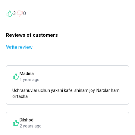
3
0
Reviews of customers
Write review
Madina
1 year ago
Uchrashuvlar uchun yaxshi kafe, shinam joy. Narxlar ham
o'rtacha.
Dilshod
2 years ago