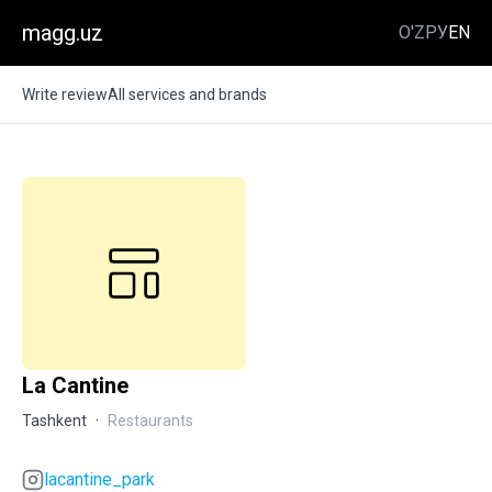
magg.uz
O'Z
РУ
EN
Write review
All services and brands
La Cantine
Tashkent
·
Restaurants
lacantine_park