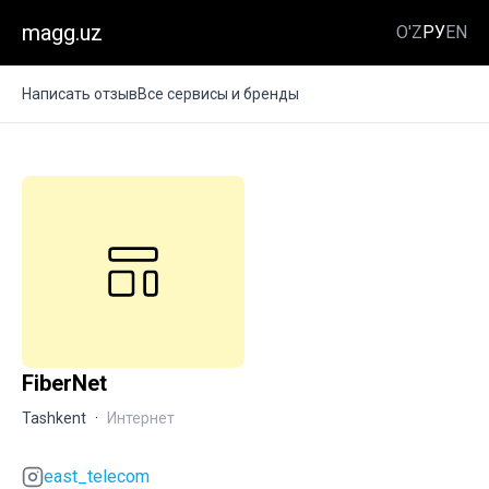
magg.uz
O'Z
РУ
EN
Написать отзыв
Все сервисы и бренды
FiberNet
Tashkent
·
Интернет
east_telecom