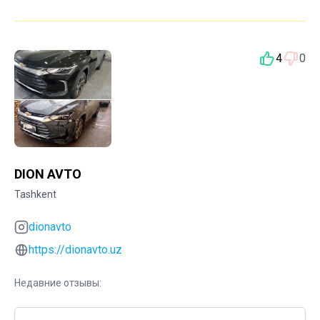
4
0
DION AVTO
Tashkent
dionavto
https://dionavto.uz
Недавние отзывы: