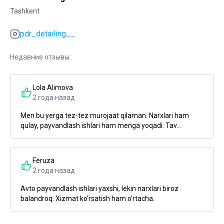
Tashkent
pdr_detailing__
Недавние отзывы:
Lola Alimova
2 года назад
Men bu yerga tez-tez murojaat qilaman. Narxlari ham
qulay, payvandlash ishlari ham menga yoqadi. Tav...
Feruza
2 года назад
Avto payvandlash ishlari yaxshi, lekin narxlari biroz
balandroq. Xizmat ko'rsatish ham o'rtacha.