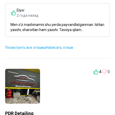
Elyor
2 года назад
Men o'z mashinamni shu yerda payvandlatganman. Ishlari
yaxshi, sharoitlari ham yaxshi. Tavsiya qilam...
Посмотреть все отзывы
Написать отзыв
4
0
PDR Detailing