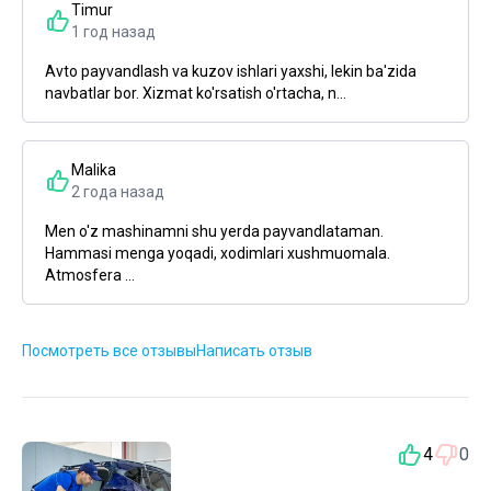
Timur
1 год назад
Avto payvandlash va kuzov ishlari yaxshi, lekin ba'zida
navbatlar bor. Xizmat ko'rsatish o'rtacha, n...
Malika
2 года назад
Men o'z mashinamni shu yerda payvandlataman.
Hammasi menga yoqadi, xodimlari xushmuomala.
Atmosfera ...
Посмотреть все отзывы
Написать отзыв
4
0