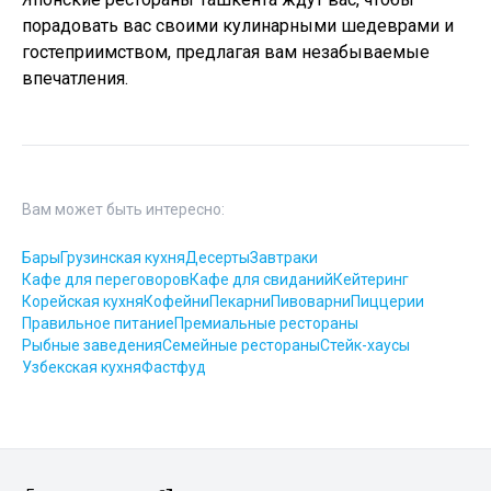
порадовать вас своими кулинарными шедеврами и
гостеприимством, предлагая вам незабываемые
впечатления.
Вам может быть интересно:
Бары
Грузинская кухня
Десерты
Завтраки
Кафе для переговоров
Кафе для свиданий
Кейтеринг
Корейская кухня
Кофейни
Пекарни
Пивоварни
Пиццерии
Правильное питание
Премиальные рестораны
Рыбные заведения
Семейные рестораны
Стейк-хаусы
Узбекская кухня
Фастфуд