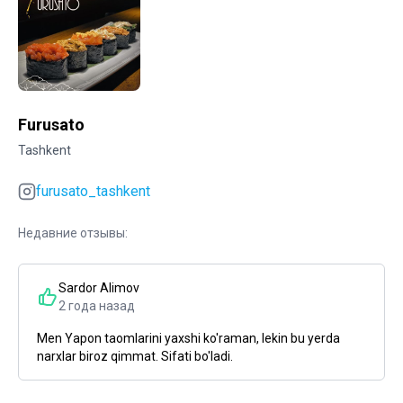
Furusato
Tashkent
furusato_tashkent
Недавние отзывы:
Sardor Alimov
2 года назад
Men Yapon taomlarini yaxshi ko'raman, lekin bu yerda
narxlar biroz qimmat. Sifati bo'ladi.