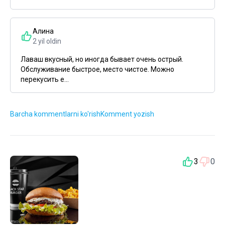
Алина
2 yil oldin
Лаваш вкусный, но иногда бывает очень острый.
Обслуживание быстрое, место чистое. Можно
перекусить е...
Barcha kommentlarni ko'rish
Komment yozish
3
0