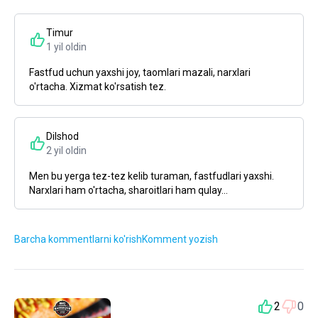
Timur
1 yil oldin
Fastfud uchun yaxshi joy, taomlari mazali, narxlari
o'rtacha. Xizmat ko'rsatish tez.
Dilshod
2 yil oldin
Men bu yerga tez-tez kelib turaman, fastfudlari yaxshi.
Narxlari ham o'rtacha, sharoitlari ham qulay...
Barcha kommentlarni ko'rish
Komment yozish
2
0