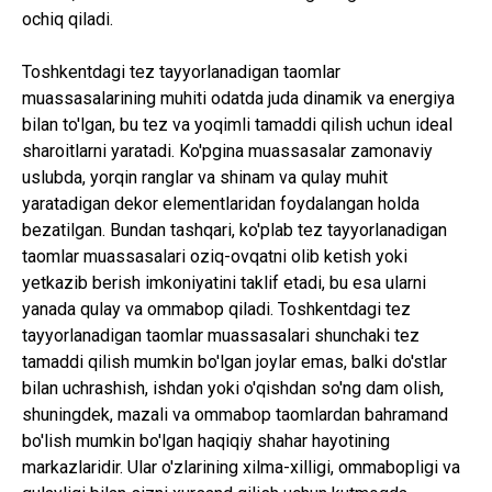
ochiq qiladi.
Toshkentdagi tez tayyorlanadigan taomlar
muassasalarining muhiti odatda juda dinamik va energiya
bilan to'lgan, bu tez va yoqimli tamaddi qilish uchun ideal
sharoitlarni yaratadi. Ko'pgina muassasalar zamonaviy
uslubda, yorqin ranglar va shinam va qulay muhit
yaratadigan dekor elementlaridan foydalangan holda
bezatilgan. Bundan tashqari, ko'plab tez tayyorlanadigan
taomlar muassasalari oziq-ovqatni olib ketish yoki
yetkazib berish imkoniyatini taklif etadi, bu esa ularni
yanada qulay va ommabop qiladi. Toshkentdagi tez
tayyorlanadigan taomlar muassasalari shunchaki tez
tamaddi qilish mumkin bo'lgan joylar emas, balki do'stlar
bilan uchrashish, ishdan yoki o'qishdan so'ng dam olish,
shuningdek, mazali va ommabop taomlardan bahramand
bo'lish mumkin bo'lgan haqiqiy shahar hayotining
markazlaridir. Ular o'zlarining xilma-xilligi, ommabopligi va