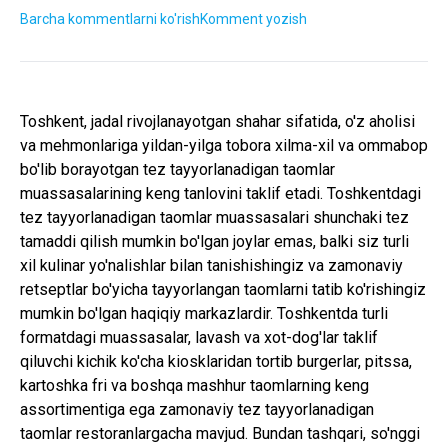
Barcha kommentlarni ko'rish
Komment yozish
Toshkent, jadal rivojlanayotgan shahar sifatida, o'z aholisi
va mehmonlariga yildan-yilga tobora xilma-xil va ommabop
bo'lib borayotgan tez tayyorlanadigan taomlar
muassasalarining keng tanlovini taklif etadi. Toshkentdagi
tez tayyorlanadigan taomlar muassasalari shunchaki tez
tamaddi qilish mumkin bo'lgan joylar emas, balki siz turli
xil kulinar yo'nalishlar bilan tanishishingiz va zamonaviy
retseptlar bo'yicha tayyorlangan taomlarni tatib ko'rishingiz
mumkin bo'lgan haqiqiy markazlardir. Toshkentda turli
formatdagi muassasalar, lavash va xot-dog'lar taklif
qiluvchi kichik ko'cha kiosklaridan tortib burgerlar, pitssa,
kartoshka fri va boshqa mashhur taomlarning keng
assortimentiga ega zamonaviy tez tayyorlanadigan
taomlar restoranlargacha mavjud. Bundan tashqari, so'nggi