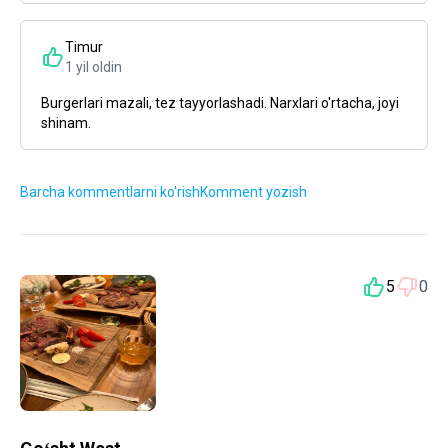
Timur
1 yil oldin
Burgerlari mazali, tez tayyorlashadi. Narxlari o'rtacha, joyi
shinam.
Barcha kommentlarni ko'rish
Komment yozish
5
0