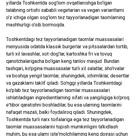
yillarda Toshkentda sog'lom ovqatlanishga bo'lgan
talabning ortishi sababli vegetarian va vegan variantlarni
o'z ichiga olgan sog'lom tez tayyorlanadigan taomlarning
mashhurligi o'sib bormoqda.
Toshkentdagi tez tayyorlanadigan taomlar muassasalari
menyusida odatda klassik burgerlar va pitssalardan tortib,
turli xil lavashlar, xot-dog'lar, kartoshka fri va tovuq
qanotchalarigacha bo'lgan keng tanlov mavjud. Bundan
tashqari, ko'pgina muassasalar turli xil salatlar, sho'rvalar
va boshqa yengil taomlar, shuningdek, ichimliklar, desertlar
va gazaklarni taklif qiladi. So'nggi yillarda Toshkentdagi
ko'plab tez tayyorlanadigan taomlar muassasalari
ishlatiladigan ingredientlarning sifati va yangiligiga ko'proq
e'tibor qaratishni boshladilar, bu esa ularning taomlarini
nafaqat mazali, balki foydaliroq qiladi. Shuningdek,
Toshkentda turli narx toifalariga ega tez tayyorlanadigan
taomlar muassasalarini topish mumkinligini ta'kidlash
muhim, bu esa ularni iste'molchilarning keng doirasi uchun