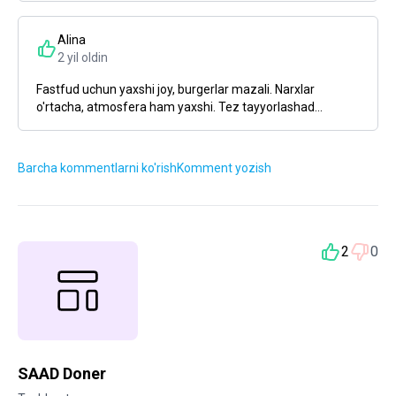
Alina
2 yil oldin
Fastfud uchun yaxshi joy, burgerlar mazali. Narxlar
o'rtacha, atmosfera ham yaxshi. Tez tayyorlashad...
Barcha kommentlarni ko'rish
Komment yozish
2
0
SAAD Doner