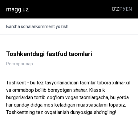
magg.uz
O'Z
РУ
EN
Barcha sohalar
Komment yozish
Toshkentdagi fastfud taomlari
Ресторанлар
Toshkent - bu tez tayyorlanadigan taomlar tobora xilma-xil
va ommabop bo'lib borayotgan shahar. Klassik
burgerlardan tortib sog'lom vegan taomlargacha, bu yerda
har qanday didga mos keladigan muassasalarni topasiz.
Toshkentning tez ovqatlanish dunyosiga sho'ng'ing!