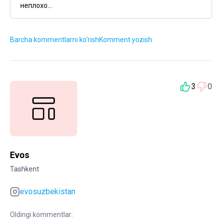
неплохо...
Barcha kommentlarni ko'rish
Komment yozish
3
0
Evos
Tashkent
evosuzbekistan
Oldingi kommentlar: