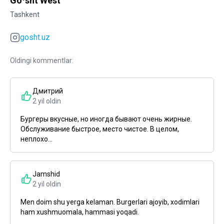
Goʻsht West
Tashkent
gosht.uz
Oldingi kommentlar:
Дмитрий
2 yil oldin
Бургеры вкусные, но иногда бывают очень жирные.
Обслуживание быстрое, место чистое. В целом,
неплохо...
Jamshid
2 yil oldin
Men doim shu yerga kelaman. Burgerlari ajoyib, xodimlari
ham xushmuomala, hammasi yoqadi.