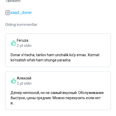
Tashkent
saad_doner
Oldingi kommentlar:
Feruza
2 yil oldin
Donar o'rtacha, tanlov ham unchalik ko'p emas. Xizmat
ko'rsatish sifati ham shunga yarasha.
Алексей
2 yil oldin
Дёнер неплохой, но не самый вкусный. Обслуживание
быстрое, цены средние. Можно перекусить если нет
в...