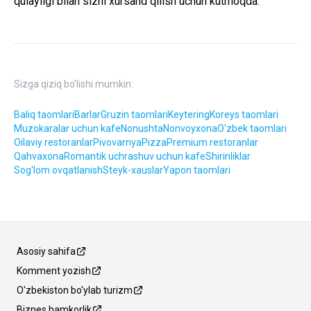
qulayligi bilan sizni xursand qilish uchun kutmoqda.
Sizga qiziq bo'lishi mumkin:
Baliq taomlari
Barlar
Gruzin taomlari
Keytering
Koreys taomlari
Muzokaralar uchun kafe
Nonushta
Nonvoyxona
O'zbek taomlari
Oilaviy restoranlar
Pivovarnya
Pizza
Premium restoranlar
Qahvaxona
Romantik uchrashuv uchun kafe
Shirinliklar
Sog'lom ovqatlanish
Steyk-xauslar
Yapon taomlari
Asosiy sahifa
Komment yozish
O'zbekiston bo'ylab turizm
Biznes hamkorlik