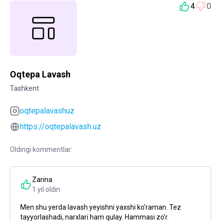
4
0
Oqtepa Lavash
Tashkent
oqtepalavashuz
https://oqtepalavash.uz
Oldingi kommentlar:
Zarina
1 yil oldin
Men shu yerda lavash yeyishni yaxshi ko'raman. Tez
tayyorlashadi, narxlari ham qulay. Hammasi zo'r.