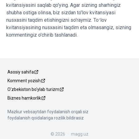
kvitansiyasini saqlab qo'ying. Agar sizning sharhingiz
shubha ostiga olinsa, biz sizdan to'lov kvitansiyasi
nusxasini taqdim etishingizni so'raymiz. Toʻlov
kvitansiyasining nusxasini taqdim eta olmasangiz, sizning
kommentingiz o'chirib tashlanadi.
Asosiy sahifa
Komment yozish
O'zbekiston bo'ylab turizm
Biznes hamkorlik
Mazkur vebsaytdan foydalanish orqali siz
foydalanish qoidalariga rozilik bildirasiz
©
2026
·
magg.uz