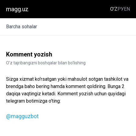
magg.uz
O'Z
РУ
EN
Barcha sohalar
Komment yozish
O'z tajribangizni boshqalar bilan bo'lishing
Sizga xizmat ko'rsatgan yoki mahsulot sotgan tashkilot va
brendga baho bering hamda komment qoldiring. Bunga 2
daqiqa vaqtingiz ketadi. Komment yozish uchun quyidagi
telegram botimizga o'ting:
@magguzbot