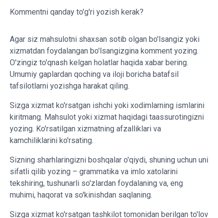
Kommentni qanday to'g'ri yozish kerak?
Agar siz mahsulotni shaxsan sotib olgan bo'lsangiz yoki
xizmatdan foydalangan bo'lsangizgina komment yozing.
O'zingiz to'qnash kelgan holatlar haqida xabar bering.
Umumiy gaplardan qoching va iloji boricha batafsil
tafsilotlarni yozishga harakat qiling.
Sizga xizmat ko'rsatgan ishchi yoki xodimlarning ismlarini
kiritmang. Mahsulot yoki xizmat haqidagi taassurotingizni
yozing. Ko'rsatilgan xizmatning afzalliklari va
kamchiliklarini ko'rsating.
Sizning sharhlaringizni boshqalar o'qiydi, shuning uchun uni
sifatli qilib yozing – grammatika va imlo xatolarini
tekshiring, tushunarli so'zlardan foydalaning va, eng
muhimi, haqorat va so'kinishdan saqlaning.
Sizga xizmat ko'rsatgan tashkilot tomonidan berilgan to'lov