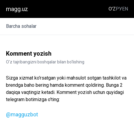
magg.uz
O'Z
РУ
EN
Barcha sohalar
Komment yozish
O'z tajribangizni boshqalar bilan bo'lishing
Sizga xizmat ko'rsatgan yoki mahsulot sotgan tashkilot va
brendga baho bering hamda komment qoldiring. Bunga 2
daqiqa vaqtingiz ketadi. Komment yozish uchun quyidagi
telegram botimizga o'ting:
@magguzbot