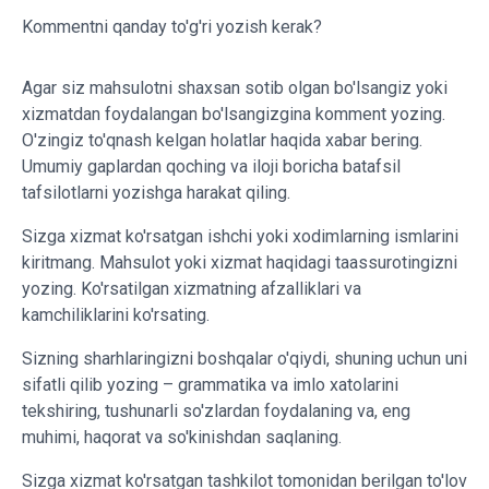
Kommentni qanday to'g'ri yozish kerak?
Agar siz mahsulotni shaxsan sotib olgan bo'lsangiz yoki
xizmatdan foydalangan bo'lsangizgina komment yozing.
O'zingiz to'qnash kelgan holatlar haqida xabar bering.
Umumiy gaplardan qoching va iloji boricha batafsil
tafsilotlarni yozishga harakat qiling.
Sizga xizmat ko'rsatgan ishchi yoki xodimlarning ismlarini
kiritmang. Mahsulot yoki xizmat haqidagi taassurotingizni
yozing. Ko'rsatilgan xizmatning afzalliklari va
kamchiliklarini ko'rsating.
Sizning sharhlaringizni boshqalar o'qiydi, shuning uchun uni
sifatli qilib yozing – grammatika va imlo xatolarini
tekshiring, tushunarli so'zlardan foydalaning va, eng
muhimi, haqorat va so'kinishdan saqlaning.
Sizga xizmat ko'rsatgan tashkilot tomonidan berilgan to'lov