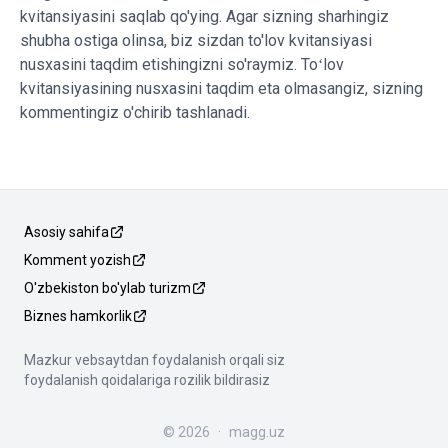
kvitansiyasini saqlab qo'ying. Agar sizning sharhingiz
shubha ostiga olinsa, biz sizdan to'lov kvitansiyasi
nusxasini taqdim etishingizni so'raymiz. Toʻlov
kvitansiyasining nusxasini taqdim eta olmasangiz, sizning
kommentingiz o'chirib tashlanadi.
Asosiy sahifa
Komment yozish
O'zbekiston bo'ylab turizm
Biznes hamkorlik
Mazkur vebsaytdan foydalanish orqali siz
foydalanish qoidalariga rozilik bildirasiz
©
2026
·
magg.uz