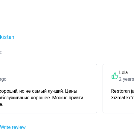
kistan
:
Lola
ago
2 year
хороший, но не самый лучший. Цены
Restoran ju
обслуживание хорошее. Можно прийти
Xizmat ko'rs
е.
Write review