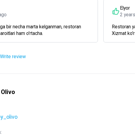
Elyor
ago
2 year
ga bir necha marta kelganman, restoran
Restoran ya
aroitlari ham o'rtacha.
Xizmat ko'r
Write review
 Olivo
y_olivo
: