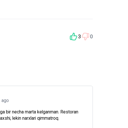
3
0
s ago
ga bir necha marta kelganman. Restoran
yaxshi, lekin narxlari qimmatroq.