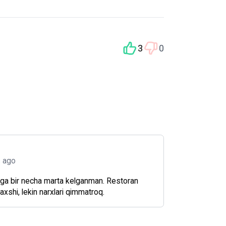
3
0
s ago
ga bir necha marta kelganman. Restoran
yaxshi, lekin narxlari qimmatroq.