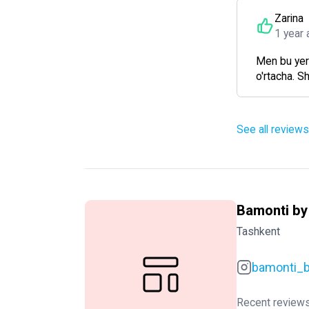
Zarina
1 year 
Men bu yer
o'rtacha. Sh
See all reviews
Bamonti by
Tashkent
bamonti_b
Recent reviews