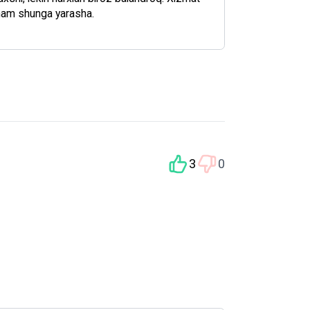
 ham shunga yarasha.
3
0