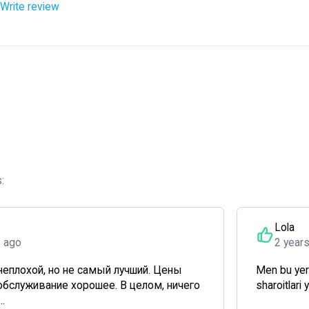
Write review
:
Lola
s ago
2 year
неплохой, но не самый лучший. Цены
Men bu yer
обслуживание хорошее. В целом, ничего
sharoitlari 
.