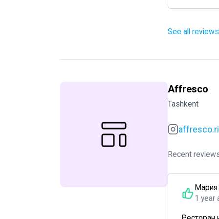
See all reviews
Affresco
Tashkent
affresco.r
Recent reviews
Мария
1 year 
Ресторан 