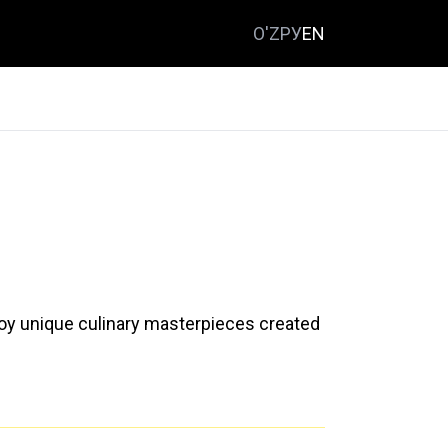
O'Z
РУ
EN
joy unique culinary masterpieces created