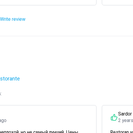
Write review
istorante
:
Sardor
ago
2 year
неплохой, но не самый лучший. Цены
Restoran ya