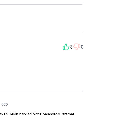
3
0
s ago
xshi, lekin narxlari biroz balandroq. Xizmat