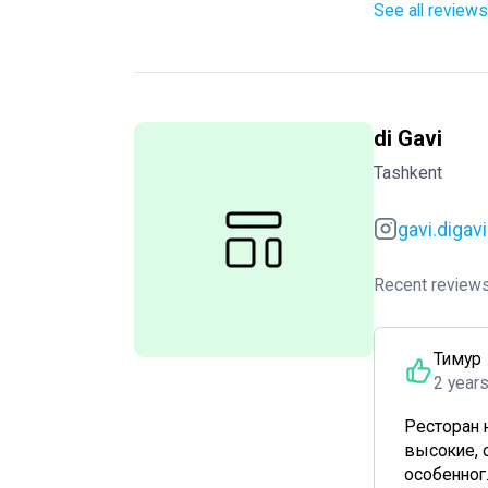
See all reviews
di Gavi
Tashkent
gavi.digavi
Recent reviews
Тимур
2 year
Ресторан 
высокие, 
особенног..