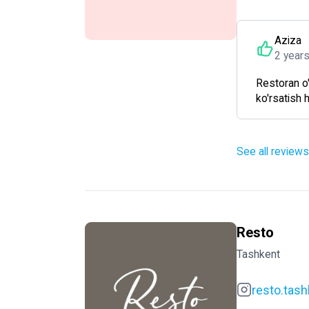
Aziza
2 year
Restoran o'
ko'rsatish 
See all reviews
Resto
Tashkent
resto.tash