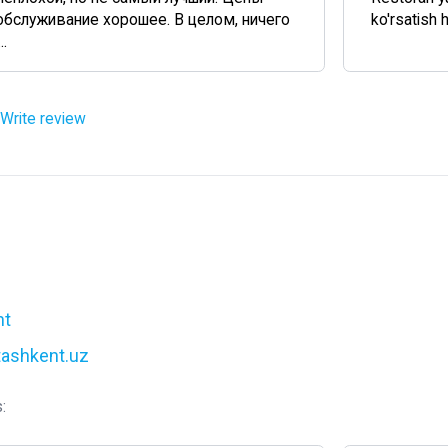
обслуживание хорошее. В целом, ничего
ko'rsatish
.
Write review
nt
tashkent.uz
: