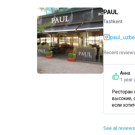
PAUL
Tashkent
paul_uzbe
Recent reviews
Анна
1 year 
Ресторан 
высокие, 
если хотит
See all reviews