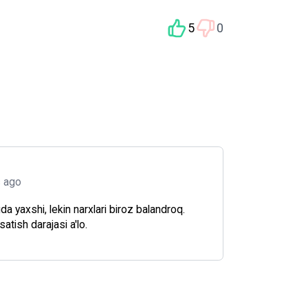
5
0
s ago
da yaxshi, lekin narxlari biroz balandroq.
atish darajasi a'lo.