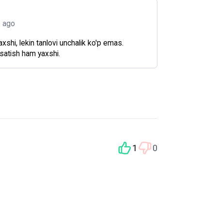
s ago
xshi, lekin tanlovi unchalik ko'p emas.
satish ham yaxshi.
1
0