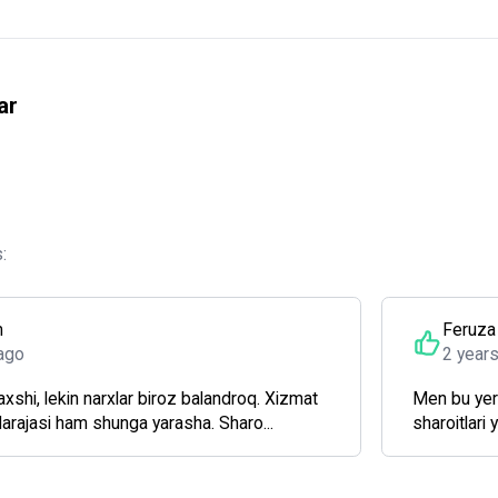
ar
:
m
Feruza
ago
2 year
xshi, lekin narxlar biroz balandroq. Xizmat
Men bu yer
darajasi ham shunga yarasha. Sharo...
sharoitlari 