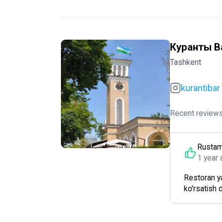
Куранты B
Tashkent
kurantibar
Recent reviews
Rusta
1 year 
Restoran ya
ko'rsatish 