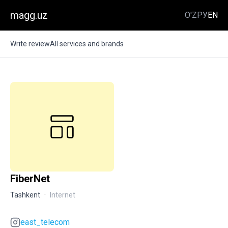
magg.uz
O'Z
РУ
EN
Write review
All services and brands
FiberNet
Tashkent
·
Internet
east_telecom