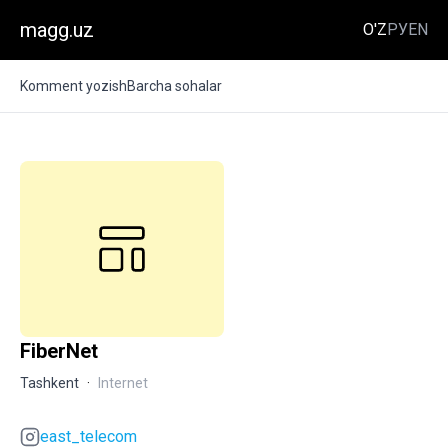
magg.uz
O'Z
РУ
EN
Komment yozish
Barcha sohalar
FiberNet
Tashkent
·
Internet
east_telecom