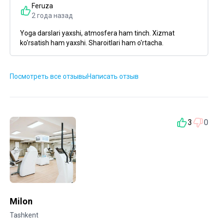
Feruza
2 года назад
Yoga darslari yaxshi, atmosfera ham tinch. Xizmat
ko'rsatish ham yaxshi. Sharoitlari ham o'rtacha.
Посмотреть все отзывы
Написать отзыв
3
0
Milon
Tashkent