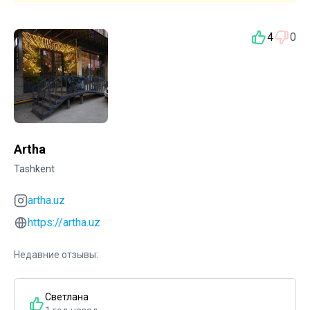
4
0
Artha
Tashkent
artha.uz
https://artha.uz
Недавние отзывы:
Светлана