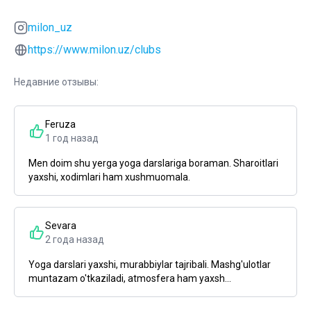
milon_uz
https://www.milon.uz/clubs
Недавние отзывы:
Feruza
1 год назад
Men doim shu yerga yoga darslariga boraman. Sharoitlari
yaxshi, xodimlari ham xushmuomala.
Sevara
2 года назад
Yoga darslari yaxshi, murabbiylar tajribali. Mashg'ulotlar
muntazam o'tkaziladi, atmosfera ham yaxsh...