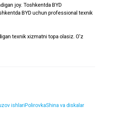
nadigan joy. Toshkentda BYD
Toshkentda BYD uchun professional texnik
igan texnik xizmatni topa olasiz. O'z
zov ishlari
Polirovka
Shina va diskalar