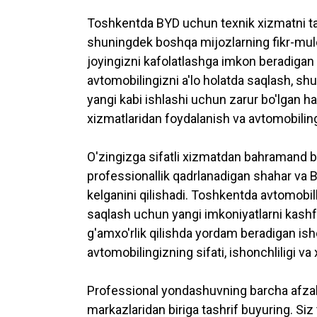
Toshkentda BYD uchun texnik xizmatni ta
shuningdek boshqa mijozlarning fikr-mulo
joyingizni kafolatlashga imkon beradigan 
avtomobilingizni a'lo holatda saqlash, shu
yangi kabi ishlashi uchun zarur bo'lgan 
xizmatlaridan foydalanish va avtomobiling
O'zingizga sifatli xizmatdan bahramand b
professionallik qadrlanadigan shahar va B
kelganini qilishadi. Toshkentda avtomobill
saqlash uchun yangi imkoniyatlarni kashf
g'amxo'rlik qilishda yordam beradigan is
avtomobilingizning sifati, ishonchliligi va x
Professional yondashuvning barcha afzal
markazlaridan biriga tashrif buyuring. Si