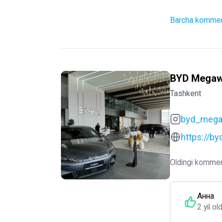
Barcha komment
BYD Megaw
Tashkent
byd_megaw
https://b
Oldingi kommen
Анна
2 yil ol