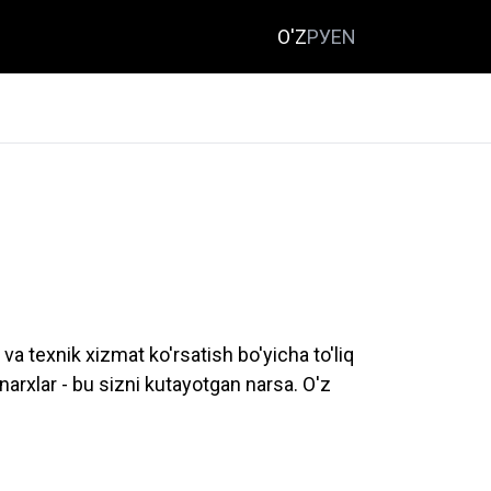
O'Z
РУ
EN
a texnik xizmat ko'rsatish bo'yicha to'liq
arxlar - bu sizni kutayotgan narsa. O'z