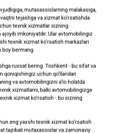
judligiga, mutaxassislarning malakasiga,
vaqtni tejashga va xizmat ko'rsatishda
uchun texnik xizmatlar sizning
n ajoyib imkoniyatdir. Ular avtomobilingiz
hi texnik xizmat ko'rsatish markazlari
an boy bermang.
hga ruxsat bering. Toshkent - bu sifat va
n qoniqishingiz uchun qo'llaridan
ning va avtomobilingizni a'lo holatda
nik xizmatlarni, balki avtomobilingizga
xnik xizmat ko'rsatish - bu sizning
un eng yaxshi texnik xizmat ko'rsatish
qat tajribali mutaxassislar va zamonaviy