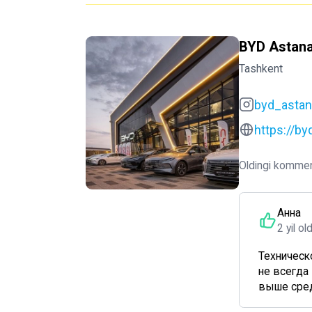
BYD Astan
Tashkent
byd_astan
https://b
Oldingi kommen
Анна
2 yil ol
Техническ
не всегда 
выше сред