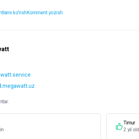
larni ko'rish
Komment yozish
att
att.service
yd.megawatt.uz
tlar:
Timur
din
2 yil ol