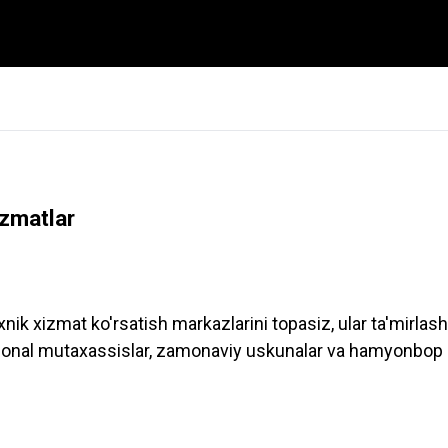
zmatlar
 xizmat ko'rsatish markazlarini topasiz, ular ta'mirlash v
essional mutaxassislar, zamonaviy uskunalar va hamyonbop n