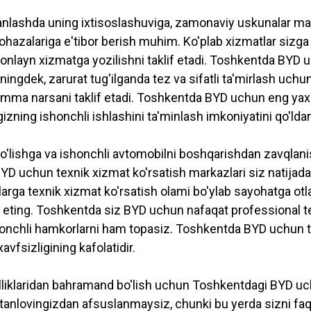
nlashda uning ixtisoslashuviga, zamonaviy uskunalar mav
hazalariga e'tibor berish muhim. Ko'plab xizmatlar sizga 
onlayn xizmatga yozilishni taklif etadi. Toshkentda BYD 
ningdek, zarurat tug'ilganda tez va sifatli ta'mirlash uchu
hamma narsani taklif etadi. Toshkentda BYD uchun eng yaxs
izning ishonchli ishlashini ta'minlash imkoniyatini qo'ld
o'lishga va ishonchli avtomobilni boshqarishdan zavqlanis
YD uchun texnik xizmat ko'rsatish markazlari siz natijada
arga texnik xizmat ko'rsatish olami bo'ylab sayohatga otla
 eting. Toshkentda siz BYD uchun nafaqat professional tex
honchli hamkorlarni ham topasiz. Toshkentda BYD uchun te
avfsizligining kafolatidir.
liklaridan bahramand bo'lish uchun Toshkentdagi BYD uch
z tanlovingizdan afsuslanmaysiz, chunki bu yerda sizni fa