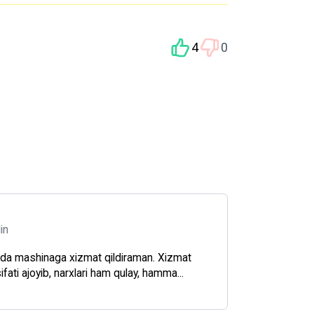
4
0
din
da mashinaga xizmat qildiraman. Xizmat
ifati ajoyib, narxlari ham qulay, hamma...