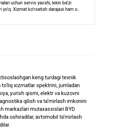
lari uchun servis yaxshi, lekin ba'zi
i yo'q. Xizmat ko'rsatish darajasi ham o...
xtisoslashgan keng turdagi texnik
 to'liq xizmatlar spektrini, jumladan
siya, yurish qismi, elektr va kuzovni
iagnostika qilish va ta'mirlash imkonini
sh markazlari mutaxassislari BYD
shda oshiradilar, avtomobil ta'mirlash
ilar.