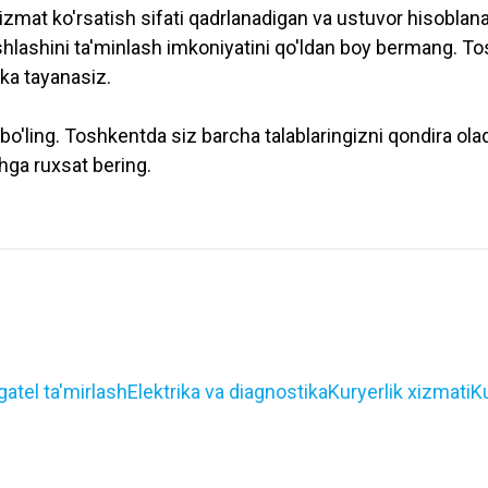
izmat ko'rsatish sifati qadrlanadigan va ustuvor hisobla
ishlashini ta'minlash imkoniyatini qo'ldan boy bermang. 
kka tayanasiz.
ling. Toshkentda siz barcha talablaringizni qondira olad
ga ruxsat bering.
gatel ta'mirlash
Elektrika va diagnostika
Kuryerlik xizmati
Ku