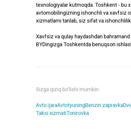
texnologiyalar kutmoqda. Toshkent - bu x
avtomobilingizning ishonchli va xavfsiz 
xizmatlarni tanlab, siz sifat va ishonchlili
Xavfsiz va qulay haydashdan bahramand bo'
BYDingizga Toshkentda benuqson ishlash
Sizga qiziq bo'lishi mumkin:
Avto ijara
Avtotyuning
Benzin zapravka
Dvi
Taksi xizmati
Tonirovka