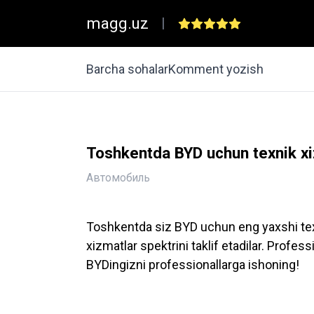
magg.uz
|
Barcha sohalar
Komment yozish
Toshkentda BYD uchun texnik xi
Автомобиль
Toshkentda siz BYD uchun eng yaxshi texnik
xizmatlar spektrini taklif etadilar. Prof
BYDingizni professionallarga ishoning!