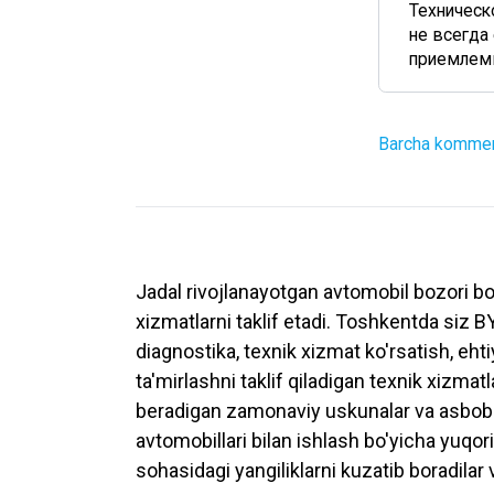
Техническ
не всегда
приемлемые
Barcha komment
Jadal rivojlanayotgan avtomobil bozori b
xizmatlarni taklif etadi. Toshkentda siz B
diagnostika, texnik xizmat ko'rsatish, ehti
ta'mirlashni taklif qiladigan texnik xizmat
beradigan zamonaviy uskunalar va asbobla
avtomobillari bilan ishlash bo'yicha yuqori
sohasidagi yangiliklarni kuzatib boradilar 