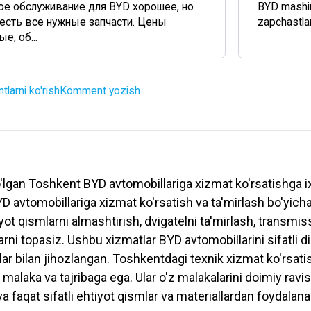
ое обслуживание для BYD хорошее, но
BYD mashina
 есть все нужные запчасти. Цены
zapchastlar
, об...
larni ko'rish
Komment yozish
o'lgan Toshkent BYD avtomobillariga xizmat ko'rsatishga i
YD avtomobillariga xizmat ko'rsatish va ta'mirlash bo'yicha
yot qismlarni almashtirish, dvigatelni ta'mirlash, transmis
larni topasiz. Ushbu xizmatlar BYD avtomobillarini sifatli d
r bilan jihozlangan. Toshkentdagi texnik xizmat ko'rsati
 malaka va tajribaga ega. Ular o'z malakalarini doimiy ravi
va faqat sifatli ehtiyot qismlar va materiallardan foydalanad