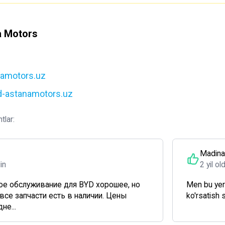
a Motors
amotors.uz
yd-astanamotors.uz
tlar:
Madina
din
2 yil ol
ое обслуживание для BYD хорошее, но
Men bu yer
все запчасти есть в наличии. Цены
ko'rsatish s
не...