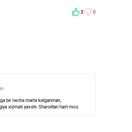
3
0
din
ga bir necha marta kelganman,
ya xizmati yaxshi. Sharoitlari ham mos.