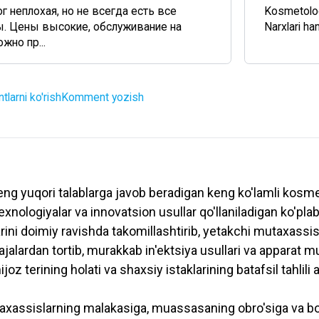
 неплохая, но не всегда есть все
Kosmetolog 
. Цены высокие, обслуживание на
Narxlari ha
жно пр...
larni ko'rish
Komment yozish
g yuqori talablarga javob beradigan keng ko'lamli kosmeto
nologiyalar va innovatsion usullar qo'llaniladigan ko'plab 
i doimiy ravishda takomillashtirib, yetakchi mutaxassislar
lajalardan tortib, murakkab in'ektsiya usullari va apparat m
mijoz terining holati va shaxsiy istaklarining batafsil tahli
assislarning malakasiga, muassasaning obro'siga va bos