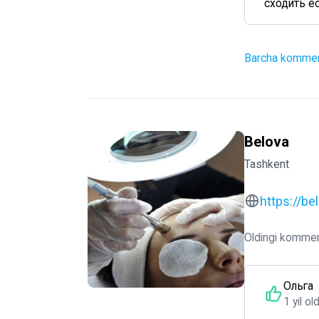
сходить ес
Barcha komment
Belova
Tashkent
https://be
Oldingi kommen
Ольга
1 yil ol