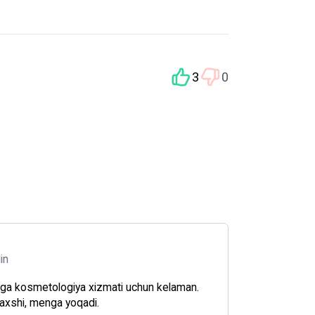
3
0
din
ga kosmetologiya xizmati uchun kelaman.
xshi, menga yoqadi.