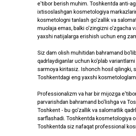
e'tibor berish muhim. Toshkentda anti-agi
ixtisoslashgan kosmetologiya markazlarin
kosmetologni tanlash go'zallik va saloma
muolaja emas, balki o'zingizni o'zgacha v
yaxshi natijalarga erishish uchun eng zam
Siz dam olish muhitidan bahramand bo'lib, 
qadrlaydiganlar uchun ko'plab variantlarni 
sarmoya kiritasiz. Ishonch hosil qilingki, 
Toshkentdagi eng yaxshi kosmetologlarni
Professionalizm va har bir mijozga e'tibor
parvarishdan bahramand bo'lishga va Tosh
Toshkent - bu go'zallik va salomatlik qad
sarflashadi. Toshkentda kosmetologiya ola
Toshkentda siz nafaqat professional kosm