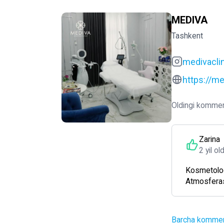
MEDIVA
Tashkent
medivaclin
https://me
Oldingi kommen
Zarina
2 yil ol
Kosmetolog 
Atmosferas
Barcha komment