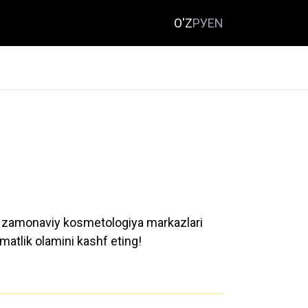
O'Z
РУ
EN
ega zamonaviy kosmetologiya markazlari
omatlik olamini kashf eting!