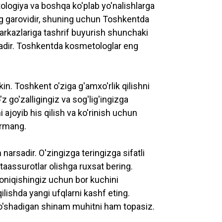
ologiya va boshqa ko'plab yo'nalishlarga
ng garovidir, shuning uchun Toshkentda
rkazlariga tashrif buyurish shunchaki
ibadir. Toshkentda kosmetologlar eng
in. Toshkent o'ziga g'amxo'rlik qilishni
z go'zalligingiz va sog'lig'ingizga
i ajoyib his qilish va ko'rinish uchun
ermang.
arsadir. O'zingizga teringizga sifatli
aassurotlar olishga ruxsat bering.
qoniqishingiz uchun bor kuchini
lishda yangi ufqlarni kashf eting.
qo'shadigan shinam muhitni ham topasiz.