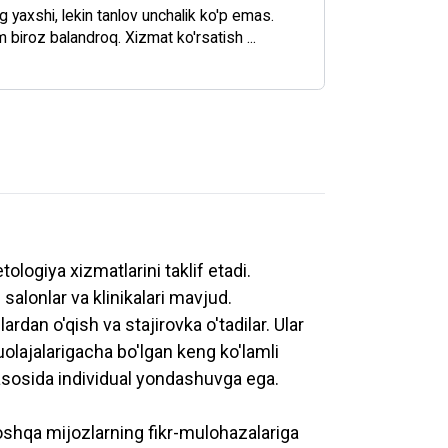
yaxshi, lekin tanlov unchalik ko'p emas.
m biroz balandroq. Xizmat ko'rsatish ...
logiya xizmatlarini taklif etadi.
salonlar va klinikalari mavjud.
dan o'qish va stajirovka o'tadilar. Ular
uolajalarigacha bo'lgan keng ko'lamli
li asosida individual yondashuvga ega.
hqa mijozlarning fikr-mulohazalariga