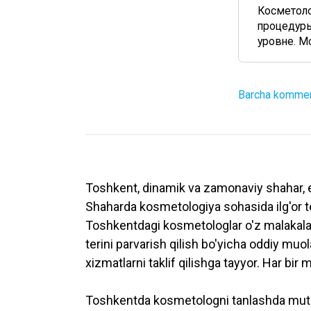
Косметолог
процедуры
уровне. Мо
Barcha komment
Toshkent, dinamik va zamonaviy shahar, en
Shaharda kosmetologiya sohasida ilg'or tex
Toshkentdagi kosmetologlar o'z malakalarin
terini parvarish qilish bo'yicha oddiy muo
xizmatlarni taklif qilishga tayyor. Har bir 
Toshkentda kosmetologni tanlashda mutax