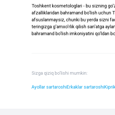
Toshkent kosmetologlari - bu sizning go'z
afzalliklaridan bahramand bo'lish uchun 
afsuslanmaysiz, chunki bu yerda sizni fa
teringizga g'amxo'rlik qilish san'atga ayla
bahramand bo'lish imkoniyatini qo'ldan 
Sizga qiziq bo'lishi mumkin:
Ayollar sartaroshi
Erkaklar sartaroshi
Kipri