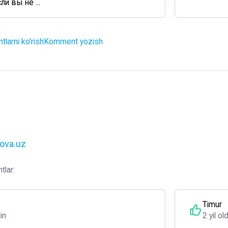
ли вы не ...
larni ko'rish
Komment yozish
lova.uz
tlar:
Timur
din
2 yil ol