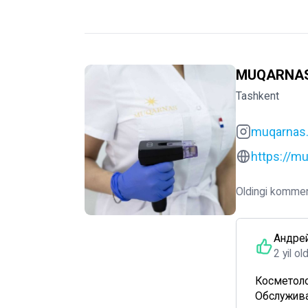
MUQARNA
Tashkent
muqarnas.
https://m
Oldingi kommen
Андре
2 yil ol
Косметоло
Обслужива