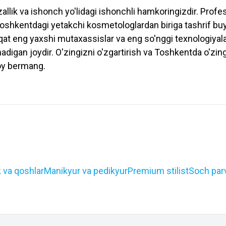
allik va ishonch yo'lidagi ishonchli hamkoringizdir. Prof
Toshkentdagi yetakchi kosmetologlardan biriga tashrif buy
qat eng yaxshi mutaxassislar va eng so'nggi texnologiyal
nadigan joydir. O'zingizni o'zgartirish va Toshkentda o'zin
boy bermang.
k va qoshlar
Manikyur va pedikyur
Premium stilist
Soch par