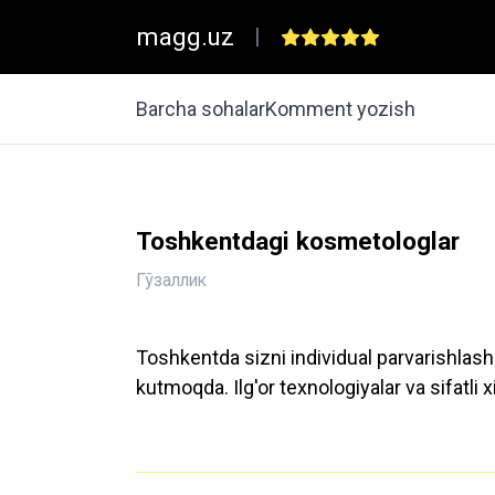
magg.uz
|
Barcha sohalar
Komment yozish
Toshkentdagi kosmetologlar
Гўзаллик
Toshkentda sizni individual parvarishlas
kutmoqda. Ilg'or texnologiyalar va sifatli 