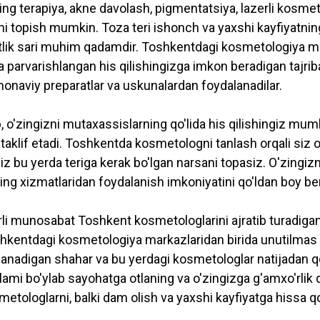
ng terapiya, akne davolash, pigmentatsiya, lazerli kosmet
i topish mumkin. Toza teri ishonch va yaxshi kayfiyatni
tlik sari muhim qadamdir. Toshkentdagi kosmetologiya ma
a parvarishlangan his qilishingizga imkon beradigan tajr
onaviy preparatlar va uskunalardan foydalanadilar.
o'zingizni mutaxassislarning qo'lida his qilishingiz mumk
taklif etadi. Toshkentda kosmetologni tanlash orqali siz o'
siz bu yerda teriga kerak bo'lgan narsani topasiz. O'zingizn
ng xizmatlaridan foydalanish imkoniyatini qo'ldan boy b
li munosabat Toshkent kosmetologlarini ajratib turadigan n
kentdagi kosmetologiya markazlaridan birida unutilmas t
rlanadigan shahar va bu yerdagi kosmetologlar natijadan 
mi bo'ylab sayohatga otlaning va o'zingizga g'amxo'rlik qi
etologlarni, balki dam olish va yaxshi kayfiyatga hissa 