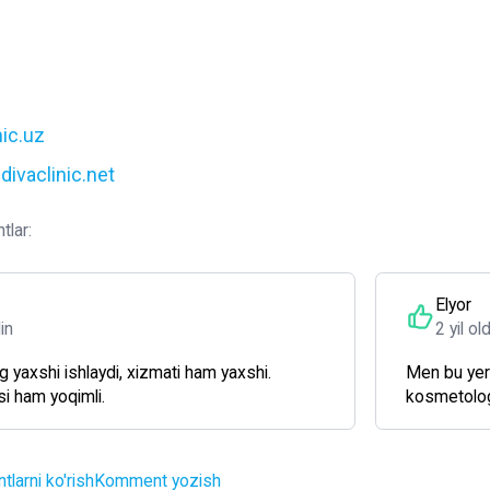
ic.uz
divaclinic.net
tlar:
Elyor
din
2 yil ol
yaxshi ishlaydi, xizmati ham yaxshi.
Men bu yer
i ham yoqimli.
kosmetologi
larni ko'rish
Komment yozish