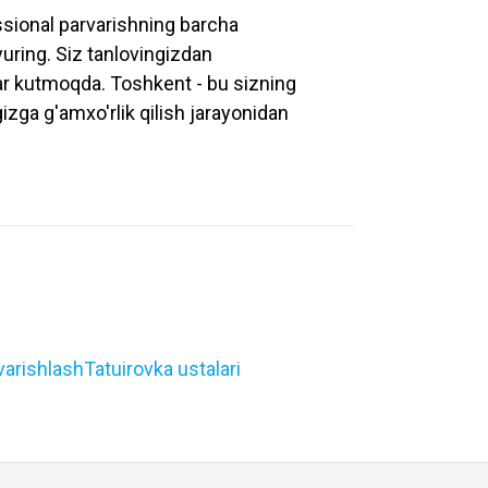
essional parvarishning barcha
uring. Siz tanlovingizdan
ar kutmoqda. Toshkent - bu sizning
gizga g'amxo'rlik qilish jarayonidan
varishlash
Tatuirovka ustalari