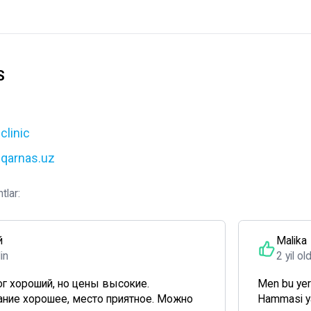
S
clinic
uqarnas.uz
tlar:
й
Malika
din
2 yil ol
г хороший, но цены высокие.
Men bu yer
ние хорошее, место приятное. Можно
Hammasi ya