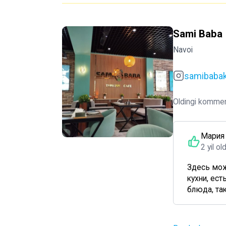
Sami Baba
Navoi
samibaba
Oldingi kommen
Мария
2 yil ol
Здесь мож
кухни, ес
блюда, так.