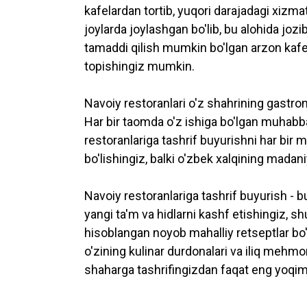
kafelardan tortib, yuqori darajadagi xizma
joylarda joylashgan bo'lib, bu alohida jo
tamaddi qilish mumkin bo'lgan arzon kafe
topishingiz mumkin.
Navoiy restoranlari o'z shahrining gastron
Har bir taomda o'z ishiga bo'lgan muhabb
restoranlariga tashrif buyurishni har bi
bo'lishingiz, balki o'zbek xalqining madani
Navoiy restoranlariga tashrif buyurish - 
yangi ta'm va hidlarni kashf etishingiz, 
hisoblangan noyob mahalliy retseptlar bo'
o'zining kulinar durdonalari va iliq mehm
shaharga tashrifingizdan faqat eng yoqimli 