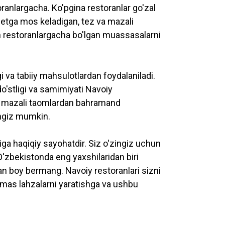
oranlargacha. Ko'pgina restoranlar go'zal
djetga mos keladigan, tez va mazali
n restoranlargacha bo'lgan muassasalarni
 va tabiiy mahsulotlardan foydalaniladi.
'stligi va samimiyati Navoiy
qat mazali taomlardan bahramand
hingiz mumkin.
ga haqiqiy sayohatdir. Siz o'zingiz uchun
O'zbekistonda eng yaxshilaridan biri
dan boy bermang. Navoiy restoranlari sizni
ilmas lahzalarni yaratishga va ushbu