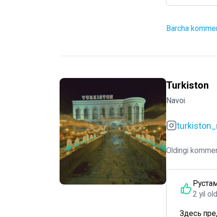
Barcha komment
Turkiston
Navoi
turkiston_
Oldingi kommen
Руста
2 yil ol
Здесь пре