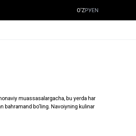
O'Z
РУ
EN
 zamonaviy muassasalargacha, bu yerda har
an bahramand bo'ling. Navoiyning kulinar