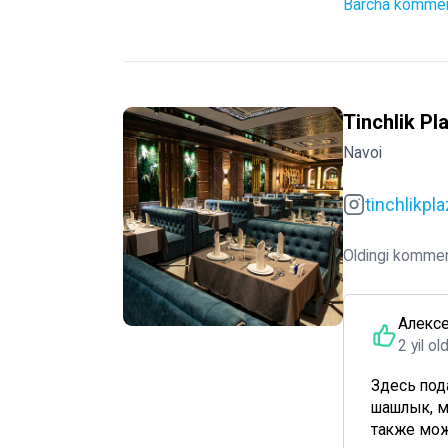
Barcha komment
Tinchlik Pl
Navoi
tinchlikpl
Oldingi kommen
Алекс
2 yil ol
Здесь под
шашлык, м
также можн