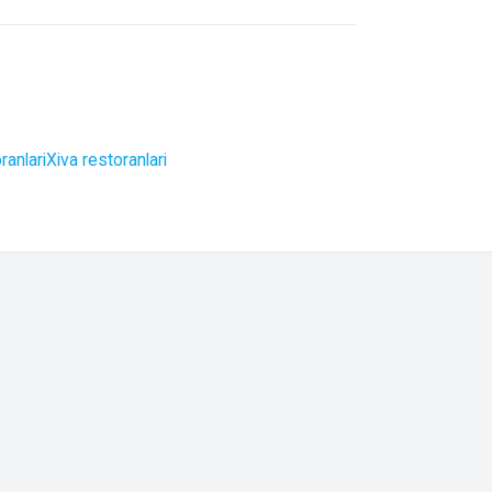
ranlari
Xiva restoranlari