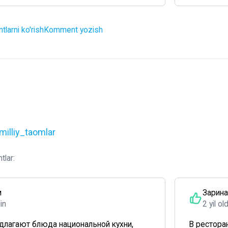
larni ko'rish
Komment yozish
milliy_taomlar
tlar:
м
Зарина
din
2 yil ol
длагают блюда национальной кухни,
В рестора