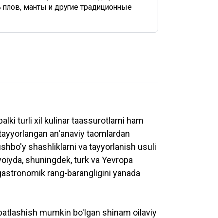
ть плов, манты и другие традиционные
ki turli xil kulinar taassurotlarni ham
 tayyorlangan an'anaviy taomlardan
shbo'y shashliklarni va tayyorlanish usuli
avoiyda, shuningdek, turk va Yevropa
gastronomik rang-barangligini yanada
hbatlashish mumkin bo'lgan shinam oilaviy