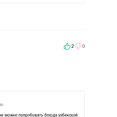
2
0
din
не можно попробовать блюда узбекской