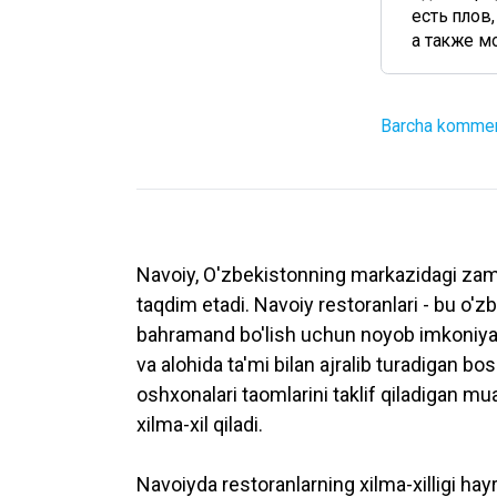
есть плов
а также мо.
Barcha komment
Navoiy, O'zbekistonning markazidagi zamon
taqdim etadi. Navoiy restoranlari - bu o'
bahramand bo'lish uchun noyob imkoniyat. B
va alohida ta'mi bilan ajralib turadigan b
oshxonalari taomlarini taklif qiladigan 
xilma-xil qiladi.
Navoiyda restoranlarning xilma-xilligi ha