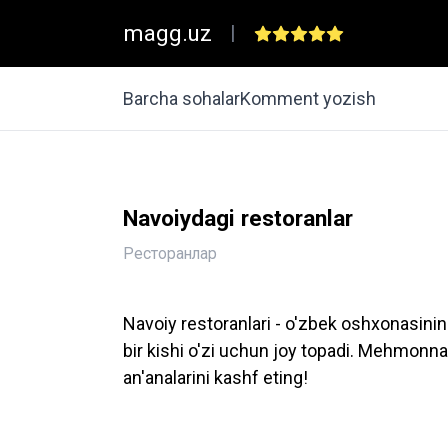
magg.uz
|
Barcha sohalar
Komment yozish
Navoiydagi restoranlar
Ресторанлар
Navoiy restoranlari - o'zbek oshxonasinin
bir kishi o'zi uchun joy topadi. Mehmonna
an'analarini kashf eting!