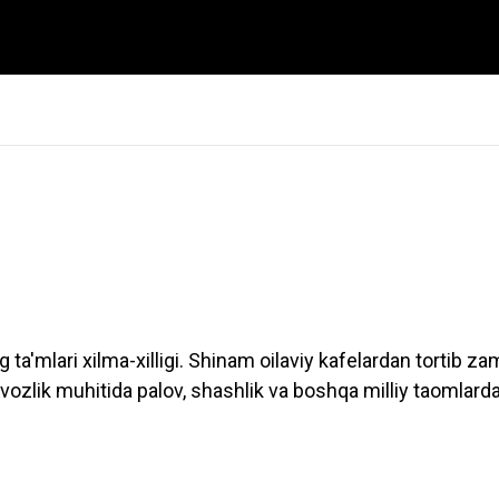
g ta'mlari xilma-xilligi. Shinam oilaviy kafelardan tortib
vozlik muhitida palov, shashlik va boshqa milliy taomlard