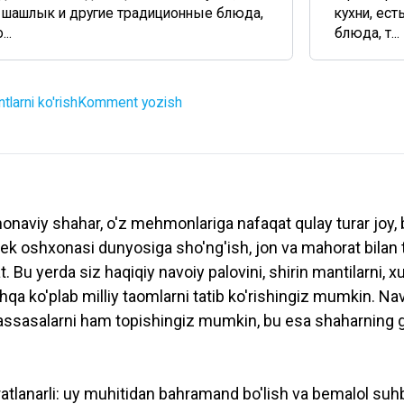
, шашлык и другие традиционные блюда,
кухни, ес
..
блюда, т...
larni ko'rish
Komment yozish
aviy shahar, o'z mehmonlariga nafaqat qulay turar joy, bal
zbek oshxonasi dunyosiga sho'ng'ish, jon va mahorat bilan
u yerda siz haqiqiy navoiy palovini, shirin mantilarni, xu
oshqa ko'plab milliy taomlarni tatib ko'rishingiz mumkin. N
muassasalarni ham topishingiz mumkin, bu esa shaharning 
yratlanarli: uy muhitidan bahramand bo'lish va bemalol su