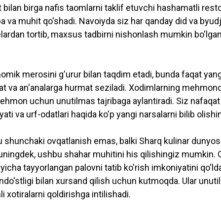
t bilan birga nafis taomlarni taklif etuvchi hashamatli rest
ziba va muhit qo'shadi. Navoiyda siz har qanday did va byu
lardan tortib, maxsus tadbirni nishonlash mumkin bo'lga
omik merosini g'urur bilan taqdim etadi, bunda faqat yangi
at va an'analarga hurmat seziladi. Xodimlarning mehmondo
r mehmon uchun unutilmas tajribaga aylantiradi. Siz nafa
yati va urf-odatlari haqida ko'p yangi narsalarni bilib olis
bu shunchaki ovqatlanish emas, balki Sharq kulinar dunyosi
shuningdek, ushbu shahar muhitini his qilishingiz mumkin. 
yicha tayyorlangan palovni tatib ko'rish imkoniyatini qo'l
ondo'stligi bilan xursand qilish uchun kutmoqda. Ular unut
xotiralarni qoldirishga intilishadi.