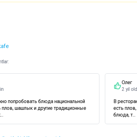
kafe
tlar:
Олег
din
2 yil ol
но попробовать блюда национальной
В рестора
ть плов, шашлык и другие традиционные
есть плов
..
блюда, т...