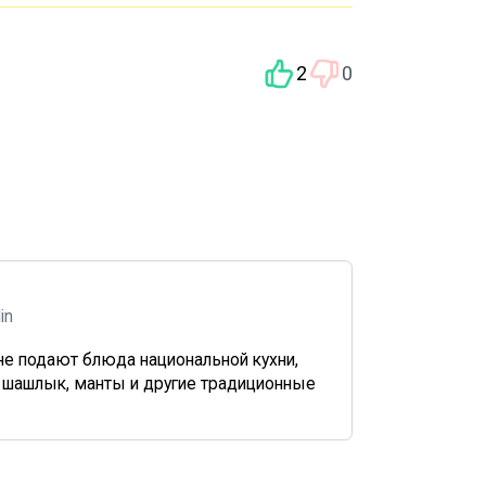
2
0
din
не подают блюда национальной кухни,
, шашлык, манты и другие традиционные