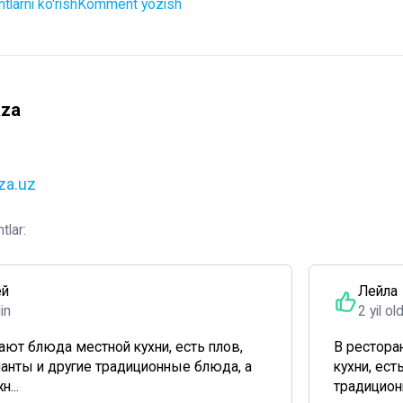
larni ko'rish
Komment yozish
aza
aza.uz
tlar:
ей
Лейла
din
2 yil ol
ают блюда местной кухни, есть плов,
В рестора
анты и другие традиционные блюда, а
кухни, ест
...
традицион