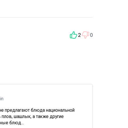
2
0
din
не предлагают блюда национальной
ь плов, шашлык, а также другие
ные блюд...