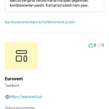
Men bu yerga bir necha marta murojaat qilganman,
konditsionerlari yaxshi. Xizmat ko'rsatish ham yaxs...
Barcha kommentlarni ko'rish
Komment yozish
2
0
Eurovent
Tashkent
https://eurovent.uz
Oldingi kommentlar: