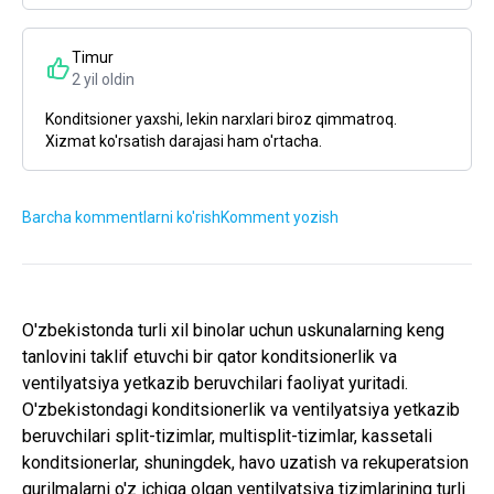
Timur
2 yil oldin
Konditsioner yaxshi, lekin narxlari biroz qimmatroq.
Xizmat ko'rsatish darajasi ham o'rtacha.
Barcha kommentlarni ko'rish
Komment yozish
O'zbekistonda turli xil binolar uchun uskunalarning keng
tanlovini taklif etuvchi bir qator konditsionerlik va
ventilyatsiya yetkazib beruvchilari faoliyat yuritadi.
O'zbekistondagi konditsionerlik va ventilyatsiya yetkazib
beruvchilari split-tizimlar, multisplit-tizimlar, kassetali
konditsionerlar, shuningdek, havo uzatish va rekuperatsion
qurilmalarni o'z ichiga olgan ventilyatsiya tizimlarining turli