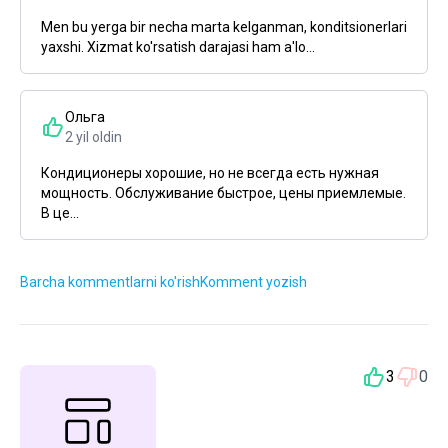
Men bu yerga bir necha marta kelganman, konditsionerlari
yaxshi. Xizmat ko'rsatish darajasi ham a'lo...
Ольга
2 yil oldin
Кондиционеры хорошие, но не всегда есть нужная
мощность. Обслуживание быстрое, цены приемлемые.
В це...
Barcha kommentlarni ko'rish
Komment yozish
3
0