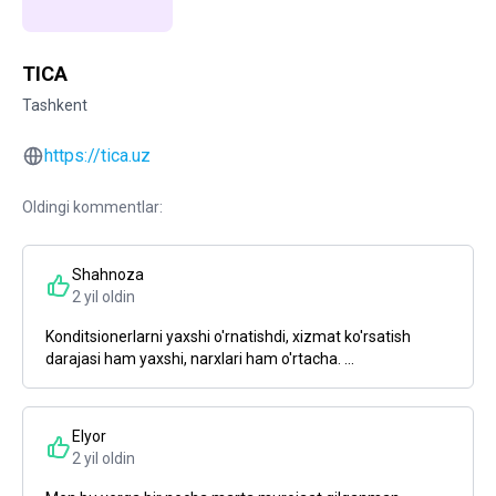
TICA
Tashkent
https://tica.uz
Oldingi kommentlar:
Shahnoza
2 yil oldin
Konditsionerlarni yaxshi o'rnatishdi, xizmat ko'rsatish
darajasi ham yaxshi, narxlari ham o'rtacha. ...
Elyor
2 yil oldin