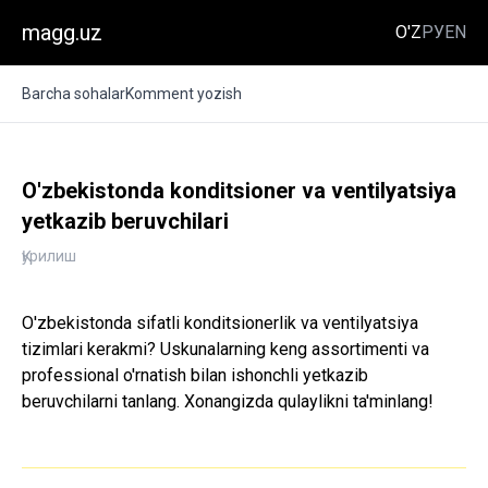
magg.uz
O'Z
РУ
EN
Barcha sohalar
Komment yozish
O'zbekistonda konditsioner va ventilyatsiya
yetkazib beruvchilari
Қурилиш
O'zbekistonda sifatli konditsionerlik va ventilyatsiya
tizimlari kerakmi? Uskunalarning keng assortimenti va
professional o'rnatish bilan ishonchli yetkazib
beruvchilarni tanlang. Xonangizda qulaylikni ta'minlang!