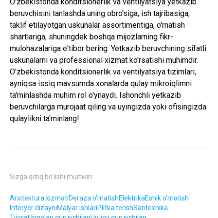
O'zbekistonda konditsionerlik va ventilyatsiya yetkazib
beruvchisini tanlashda uning obro'siga, ish tajribasiga,
taklif etilayotgan uskunalar assortimentiga, o'rnatish
shartlariga, shuningdek boshqa mijozlarning fikr-
mulohazalariga e'tibor bering. Yetkazib beruvchining sifatli
uskunalarni va professional xizmat ko'rsatishi muhimdir.
O'zbekistonda konditsionerlik va ventilyatsiya tizimlari,
ayniqsa issiq mavsumda xonalarda qulay mikroiqlimni
ta'minlashda muhim rol o'ynaydi. Ishonchli yetkazib
beruvchilarga murojaat qiling va uyingizda yoki ofisingizda
qulaylikni ta'minlang!
Sizga qiziq bo'lishi mumkin:
Arxitektura xizmati
Deraza o'rnatish
Elektrika
Eshik o'rnatish
Interyer dizayni
Malyar ishlari
Plitka terish
Santexnika
Tijorat binolari quruvchilari
Uy-joy quruvchilari