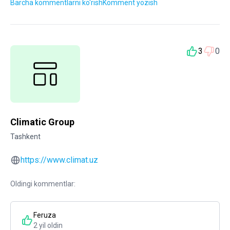
Barcha kommentlarni ko'rish
Komment yozish
3
0
Climatic Group
Tashkent
https://www.climat.uz
Oldingi kommentlar:
Feruza
2 yil oldin