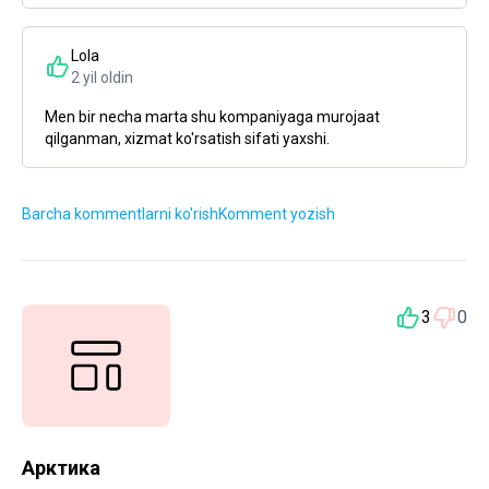
Lola
2 yil oldin
Men bir necha marta shu kompaniyaga murojaat
qilganman, xizmat ko'rsatish sifati yaxshi.
Barcha kommentlarni ko'rish
Komment yozish
3
0
Арктика