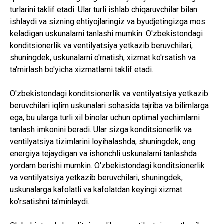
turlarini taklif etadi. Ular turli ishlab chiqaruvchilar bilan
ishlaydi va sizning ehtiyojlaringiz va byudjetingizga mos
keladigan uskunalarni tanlashi mumkin. O'zbekistondagi
konditsionerlik va ventilyatsiya yetkazib beruvchilari,
shuningdek, uskunalarni o'rnatish, xizmat ko'rsatish va
ta'mirlash bo'yicha xizmatlarni taklif etadi.
O'zbekistondagi konditsionerlik va ventilyatsiya yetkazib
beruvchilari iqlim uskunalari sohasida tajriba va bilimlarga
ega, bu ularga turli xil binolar uchun optimal yechimlarni
tanlash imkonini beradi. Ular sizga konditsionerlik va
ventilyatsiya tizimlarini loyihalashda, shuningdek, eng
energiya tejaydigan va ishonchli uskunalarni tanlashda
yordam berishi mumkin. O'zbekistondagi konditsionerlik
va ventilyatsiya yetkazib beruvchilari, shuningdek,
uskunalarga kafolatli va kafolatdan keyingi xizmat
ko'rsatishni ta'minlaydi.