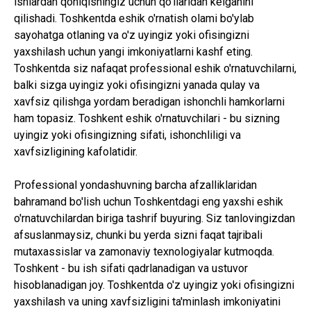
ishlardan qoniqishingiz uchun qo'llaridan kelganini
qilishadi. Toshkentda eshik o'rnatish olami bo'ylab
sayohatga otlaning va o'z uyingiz yoki ofisingizni
yaxshilash uchun yangi imkoniyatlarni kashf eting.
Toshkentda siz nafaqat professional eshik o'rnatuvchilarni,
balki sizga uyingiz yoki ofisingizni yanada qulay va
xavfsiz qilishga yordam beradigan ishonchli hamkorlarni
ham topasiz. Toshkent eshik o'rnatuvchilari - bu sizning
uyingiz yoki ofisingizning sifati, ishonchliligi va
xavfsizligining kafolatidir.
Professional yondashuvning barcha afzalliklaridan
bahramand bo'lish uchun Toshkentdagi eng yaxshi eshik
o'rnatuvchilardan biriga tashrif buyuring. Siz tanlovingizdan
afsuslanmaysiz, chunki bu yerda sizni faqat tajribali
mutaxassislar va zamonaviy texnologiyalar kutmoqda.
Toshkent - bu ish sifati qadrlanadigan va ustuvor
hisoblanadigan joy. Toshkentda o'z uyingiz yoki ofisingizni
yaxshilash va uning xavfsizligini ta'minlash imkoniyatini