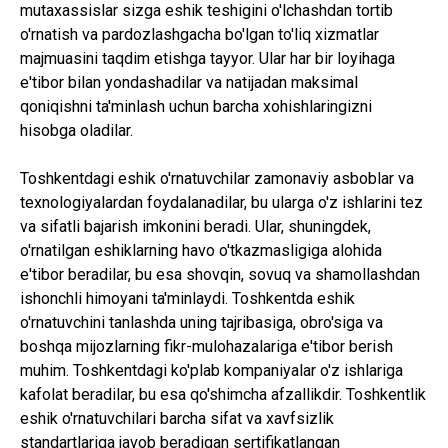
mutaxassislar sizga eshik teshigini o'lchashdan tortib
o'rnatish va pardozlashgacha bo'lgan to'liq xizmatlar
majmuasini taqdim etishga tayyor. Ular har bir loyihaga
e'tibor bilan yondashadilar va natijadan maksimal
qoniqishni ta'minlash uchun barcha xohishlaringizni
hisobga oladilar.
Toshkentdagi eshik o'rnatuvchilar zamonaviy asboblar va
texnologiyalardan foydalanadilar, bu ularga o'z ishlarini tez
va sifatli bajarish imkonini beradi. Ular, shuningdek,
o'rnatilgan eshiklarning havo o'tkazmasligiga alohida
e'tibor beradilar, bu esa shovqin, sovuq va shamollashdan
ishonchli himoyani ta'minlaydi. Toshkentda eshik
o'rnatuvchini tanlashda uning tajribasiga, obro'siga va
boshqa mijozlarning fikr-mulohazalariga e'tibor berish
muhim. Toshkentdagi ko'plab kompaniyalar o'z ishlariga
kafolat beradilar, bu esa qo'shimcha afzallikdir. Toshkentlik
eshik o'rnatuvchilari barcha sifat va xavfsizlik
standartlariga javob beradigan sertifikatlangan