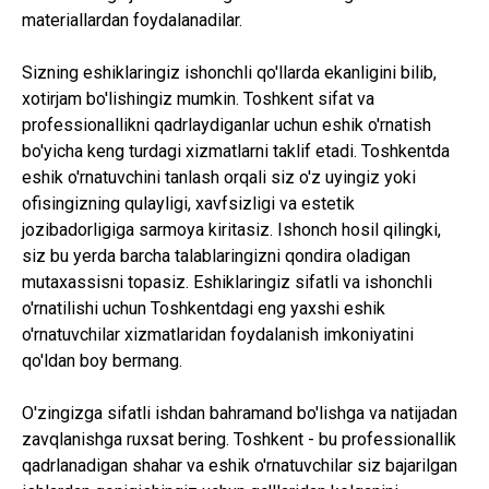
materiallardan foydalanadilar.
Sizning eshiklaringiz ishonchli qo'llarda ekanligini bilib,
xotirjam bo'lishingiz mumkin. Toshkent sifat va
professionallikni qadrlaydiganlar uchun eshik o'rnatish
bo'yicha keng turdagi xizmatlarni taklif etadi. Toshkentda
eshik o'rnatuvchini tanlash orqali siz o'z uyingiz yoki
ofisingizning qulayligi, xavfsizligi va estetik
jozibadorligiga sarmoya kiritasiz. Ishonch hosil qilingki,
siz bu yerda barcha talablaringizni qondira oladigan
mutaxassisni topasiz. Eshiklaringiz sifatli va ishonchli
o'rnatilishi uchun Toshkentdagi eng yaxshi eshik
o'rnatuvchilar xizmatlaridan foydalanish imkoniyatini
qo'ldan boy bermang.
O'zingizga sifatli ishdan bahramand bo'lishga va natijadan
zavqlanishga ruxsat bering. Toshkent - bu professionallik
qadrlanadigan shahar va eshik o'rnatuvchilar siz bajarilgan