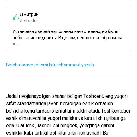
Дмитрий
2 yil oldin
Установка дверей выполнена качественно, но были
небольшие недочеты. В целом, неплохо, но обратится
м...
Barcha kommentlarni ko'rish
Komment yozish
Jadal rivojlanayotgan shahar bo'lgan Toshkent, eng yuqori
sifat standartlariga javob beradigan eshik o'rnatish
bo'yicha keng turdagi xizmatlarni taklif etadi. Toshkentdagi
eshik o'rnatuvchilar yuqori malaka va katta ish tajribasiga
ega. Ular ichki, tashqi, shuningdek, yong'inga qarshi
eshiklar kabi turli xil eshiklar bilan ishlashadi. Bu