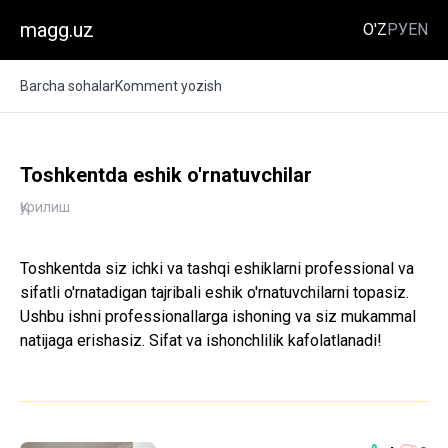
magg.uz
O'Z
РУ
EN
Barcha sohalar
Komment yozish
Toshkentda eshik o'rnatuvchilar
Қурилиш
Toshkentda siz ichki va tashqi eshiklarni professional va
sifatli o'rnatadigan tajribali eshik o'rnatuvchilarni topasiz.
Ushbu ishni professionallarga ishoning va siz mukammal
natijaga erishasiz. Sifat va ishonchlilik kafolatlanadi!