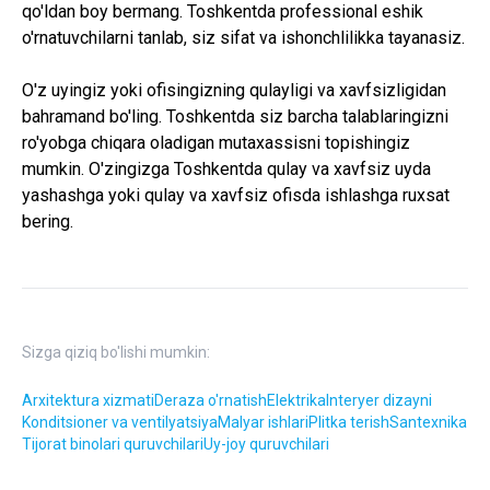
qo'ldan boy bermang. Toshkentda professional eshik
o'rnatuvchilarni tanlab, siz sifat va ishonchlilikka tayanasiz.
O'z uyingiz yoki ofisingizning qulayligi va xavfsizligidan
bahramand bo'ling. Toshkentda siz barcha talablaringizni
ro'yobga chiqara oladigan mutaxassisni topishingiz
mumkin. O'zingizga Toshkentda qulay va xavfsiz uyda
yashashga yoki qulay va xavfsiz ofisda ishlashga ruxsat
bering.
Sizga qiziq bo'lishi mumkin:
Arxitektura xizmati
Deraza o'rnatish
Elektrika
Interyer dizayni
Konditsioner va ventilyatsiya
Malyar ishlari
Plitka terish
Santexnika
Tijorat binolari quruvchilari
Uy-joy quruvchilari