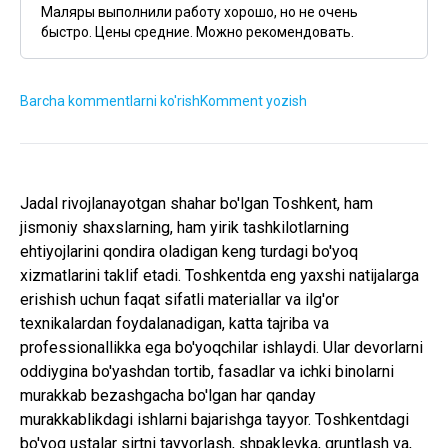
Маляры выполнили работу хорошо, но не очень
быстро. Цены средние. Можно рекомендовать.
Barcha kommentlarni ko'rish
Komment yozish
Jadal rivojlanayotgan shahar bo'lgan Toshkent, ham
jismoniy shaxslarning, ham yirik tashkilotlarning
ehtiyojlarini qondira oladigan keng turdagi bo'yoq
xizmatlarini taklif etadi. Toshkentda eng yaxshi natijalarga
erishish uchun faqat sifatli materiallar va ilg'or
texnikalardan foydalanadigan, katta tajriba va
professionallikka ega bo'yoqchilar ishlaydi. Ular devorlarni
oddiygina bo'yashdan tortib, fasadlar va ichki binolarni
murakkab bezashgacha bo'lgan har qanday
murakkablikdagi ishlarni bajarishga tayyor. Toshkentdagi
bo'yoq ustalar sirtni tayyorlash, shpaklevka, gruntlash va,