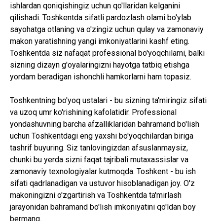
ishlardan qoniqishingiz uchun qo'llaridan kelganini
qilishadi. Toshkentda sifatli pardozlash olami bo'ylab
sayohatga otlaning va o'zingiz uchun qulay va zamonaviy
makon yaratishning yangi imkoniyatlarini kashf eting.
Toshkentda siz nafaqat professional bo'yoqchilarni, balki
sizning dizayn g'oyalaringizni hayotga tatbiq etishga
yordam beradigan ishonchli hamkorlarni ham topasiz.
Toshkentning bo'yoq ustalari - bu sizning ta'miringiz sifati
va uzoq umr ko'rishining kafolatidir. Professional
yondashuvning barcha afzalliklaridan bahramand bo'lish
uchun Toshkentdagi eng yaxshi bo'yoqchilardan biriga
tashrif buyuring. Siz tanlovingizdan afsuslanmaysiz,
chunki bu yerda sizni faqat tajribali mutaxassislar va
zamonaviy texnologiyalar kutmoqda. Toshkent - bu ish
sifati qadrlanadigan va ustuvor hisoblanadigan joy. O'z
makoningizni o'zgartirish va Toshkentda ta'mirlash
jarayonidan bahramand bo'lish imkoniyatini qo'ldan boy
bermang.