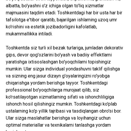
albatta, bo'yashni o'z ichiga olgan to'liq xizmatlar
majmuasini taqdim etadi. Toshkentdagi har bir usta har bir
tafsilotga e'tibor qaratib, bajarilgan ishlarning uzoq umr
ko'rishini va estetik jozibadorligini kafolatlab,
mukammallikka intiladi.
Toshkentda siz turli xil bezak turlariga, jumladan dekorativ
gips, devor qog'ozlarini bo'yash va badiiy effektlarni
yaratishga ixtisoslashgan bo'yoqchilarni topishingiz
mumkin. Ular sizga individual yondashuvni taklif qilishga
va sizning eng jasur dizayn g'oyalaringizni ro'yobga
chiqarishga yordam berishga tayyor. Toshkentdagi
professional bo'yoqchilarga murojaat qilib, siz
ko'rsatilayotgan xizmatlarning sifati va ishonchliligiga
ishonch hosil qilishingiz mumkin. Toshkentdagi ko'plab
ustalarning ko'p yillik tajribasi va tasdiqlangan obro'si bor.
Ular sizga maslahatlar berishga va loyihangiz uchun
optimal materiallar va texnikalarni tanlashga yordam