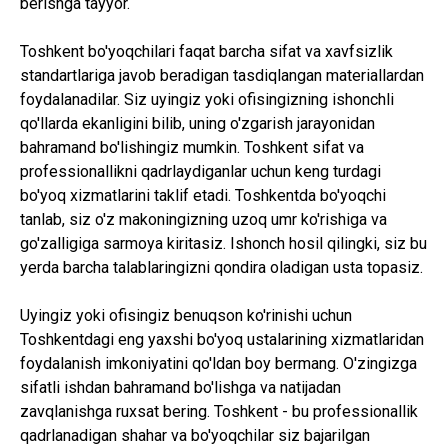
berishga tayyor.
Toshkent bo'yoqchilari faqat barcha sifat va xavfsizlik
standartlariga javob beradigan tasdiqlangan materiallardan
foydalanadilar. Siz uyingiz yoki ofisingizning ishonchli
qo'llarda ekanligini bilib, uning o'zgarish jarayonidan
bahramand bo'lishingiz mumkin. Toshkent sifat va
professionallikni qadrlaydiganlar uchun keng turdagi
bo'yoq xizmatlarini taklif etadi. Toshkentda bo'yoqchi
tanlab, siz o'z makoningizning uzoq umr ko'rishiga va
go'zalligiga sarmoya kiritasiz. Ishonch hosil qilingki, siz bu
yerda barcha talablaringizni qondira oladigan usta topasiz.
Uyingiz yoki ofisingiz benuqson ko'rinishi uchun
Toshkentdagi eng yaxshi bo'yoq ustalarining xizmatlaridan
foydalanish imkoniyatini qo'ldan boy bermang. O'zingizga
sifatli ishdan bahramand bo'lishga va natijadan
zavqlanishga ruxsat bering. Toshkent - bu professionallik
qadrlanadigan shahar va bo'yoqchilar siz bajarilgan