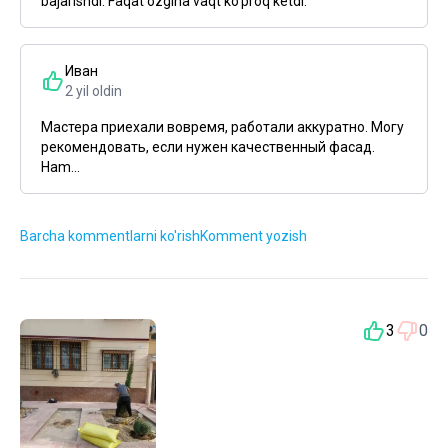
bajarishdi. Faqat ozgina vaqt ko'proq ketdi.
Иван
2 yil oldin
Мастера приехали вовремя, работали аккуратно. Могу
рекомендовать, если нужен качественный фасад.
Ham...
Barcha kommentlarni ko'rish
Komment yozish
3
0