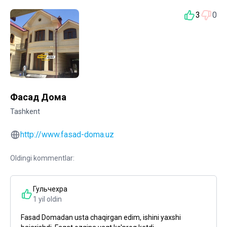
3
0
Фасад Дома
Tashkent
http://www.fasad-doma.uz
Oldingi kommentlar:
Гульчехра
1 yil oldin
Fasad Domadan usta chaqirgan edim, ishini yaxshi