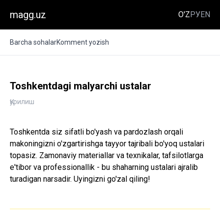
magg.uz
O'Z
РУ
EN
Barcha sohalar
Komment yozish
Toshkentdagi malyarchi ustalar
Қурилиш
Toshkentda siz sifatli bo'yash va pardozlash orqali
makoningizni o'zgartirishga tayyor tajribali bo'yoq ustalari
topasiz. Zamonaviy materiallar va texnikalar, tafsilotlarga
e'tibor va professionallik - bu shaharning ustalari ajralib
turadigan narsadir. Uyingizni go'zal qiling!