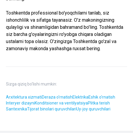
Toshkentda professional bo'yoqchilarni tanlab, siz
ishonchlilik va sifatga tayanasiz. O'z makoningizning
qulayligi va shinamligidan bahramand bo'ling. Toshkentda
siz barcha g'oyalaringizni ro'yobga chiqara oladigan
ustalarni topa olasiz. O'zingizga Toshkentda go'zal va
zamonaviy makonda yashashga ruxsat bering.
Sizga qiziq bo'lishi mumkin:
Arxitektura xizmati
Deraza o'rnatish
Elektrika
Eshik o'rnatish
Interyer dizayni
Konditsioner va ventilyatsiya
Plitka terish
Santexnika
Tijorat binolari quruvchilari
Uy-joy quruvchilari